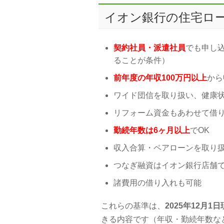
イオン銀行の住宅ロ
契約社員・派遣社員
でも申し
ることが条件）
前年度の年収100万円以上
から
ワイド団信を取り扱い、健康
リフォーム資金もあわせて借
勤続年数は6ヶ月以上
でOK
収入合算・ペアローンを取り
つなぎ融資はイオン銀行店舗
諸費用の借り入れも可能
これらの基準は、
2025年12月
きる内容です（年収・勤続年数な