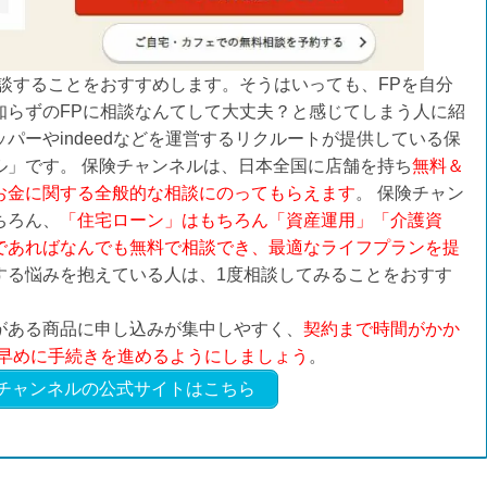
談することをおすすめします。そうはいっても、FPを自分
知らずのFPに相談なんてして大丈夫？と感じてしまう人に紹
パーやindeedなどを運営するリクルートが提供している保
ル」です。 保険チャンネルは、日本全国に店舗を持ち
無料＆
お金に関する全般的な相談にのってもらえます
。 保険チャン
ちろん、
「住宅ローン」はもちろん「資産運用」「介護資
であればなんでも無料で相談でき、最適なライフプランを提
する悩みを抱えている人は、1度相談してみることをおすす
がある商品に申し込みが集中しやすく、
契約まで時間がかか
も早めに手続きを進めるようにしましょう
。
チャンネルの公式サイトはこちら