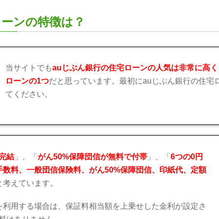
ローンの特徴は？
当サイトでも
auじぶん銀行の住宅ローンの人気は非常に高
ローンの1つ
だと思っています。最初にauじぶん銀行の住宅
てください。
完結
」、「
がん50%保障団信が無料で付帯
」、「
6つの0円
手数料、一般団信保険料、がん50%保障団信、印紙代、定額
と考えています。
を利用する場合は、保証料相当額を上乗せした金利が設定さ