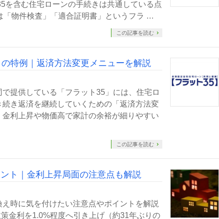
35を含む住宅ローンの手続きは共通している点
は「物件検査」「適合証明書」というフラ …
この記事を読む
きの特例｜返済方法変更メニューを解説
で提供している「フラット35」には、住宅ロ
き続き返済を継続していくための「返済方法変
。金利上昇や物価高で家計の余裕が細りやすい
この記事を読む
イント｜金利上昇局面の注意点も解説
換え時に気を付けたい注意点やポイントを解説
政策金利を1.0%程度へ引き上げ（約31年ぶりの