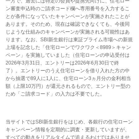
一方で、過去には特定の会員や提携先向けに、住宅ロー
ン審査申込時のご請求コード欄へ専用番号を入力するこ
とが条件になっていたキャンペーンが実施されたことが
あります。そのため、現在は確認できなくても、今後同
じような仕組みのキャンペーンが実施される可能性はあ
ります。なお、SBI新生銀行は東証プライム市場への新規
上場を記念した「住宅ローンでワクワク＜8989＞キャン
ペーン」を実施していました（住宅ローンの申込受付は
2026年3月31日、エントリーは2026年6月30日で終
了）。エントリーのうえ住宅ローンを借り入れた方の中
から抽選で89人に1人に、住宅ローン3ヵ月分の金利相当
額（上限10万円）が還元されるもので、エントリー型の
ため「ご請求コード」の入力は不要でした。
当サイトではSBI新生銀行をはじめ、各銀行の住宅ローン
キャンペーン情報を定期的に調査・更新していますが、
すべての動きをリアルタイムで追えるわけではありませ