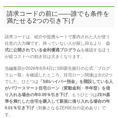
請求コードの前に――誰でも条件を
満たせる2つの引き下げ
請求コードは、紹介や提携ルートで案内された人が使う
任意の入力欄です。持っていない人が探し回るより、
公
式に公開されている金利優遇プログラム
を確認するほう
が総コストへの効き目は大きくなります。
当編集部が2026年8月4日にSBI新生銀行の公式「プログ
ラム一覧」を確認したところ、住宅ローン関連は次の2つ
でした。ひとつは
「SBIハイパー預金」を開設している人
がパワースマート住宅ローン（変動金利・半年型）を借
り入れる場合の年0.09％引き下げ
、もうひとつは
ZEH基
準を満たした住宅を購入して新規に借り入れる場合の年
0.01％引き下げ
（対象となるZEH区分の定めあり）で
す。