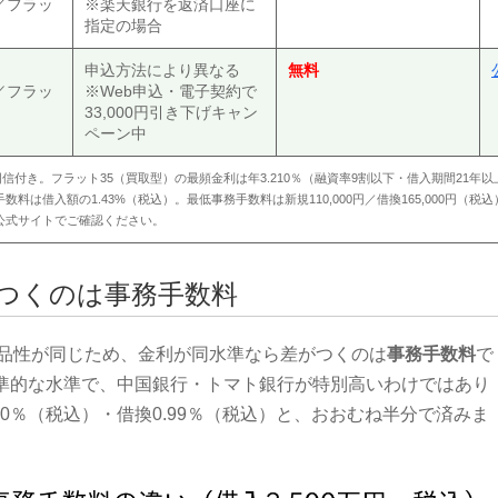
／フラッ
※楽天銀行を返済口座に
指定の場合
申込方法により異なる
無料
／フラッ
※Web申込・電子契約で
33,000円引き下げキャン
ペーン中
構団信付き。フラット35（買取型）の最頻金利は年3.210％（融資率9割以下・借入期間21年以
は借入額の1.43%（税込）。最低事務手数料は新規110,000円／借換165,000円（税込
公式サイトでご確認ください。
つくのは事務手数料
商品性が同じため、金利が同水準なら差がつくのは
事務手数料
で
標準的な水準で、中国銀行・トマト銀行が特別高いわけではあり
10％（税込）・借換0.99％（税込）と、おおむね半分で済みま