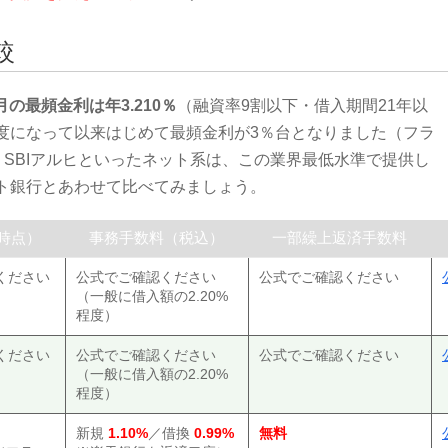
較
6月の最頻金利は年3.210％
（融資率9割以下・借入期間21年以
度になって以来はじめて最頻金利が3％台となりました（フラ
行・SBIアルヒといったネット系は、この業界最低水準で提供し
ト銀行とあわせて比べてみましょう。
月時点）
事務手数料（税込）
一部繰上返済手数料
ください
公式でご確認ください
公式でご確認ください
（一般に借入額の2.20%
程度）
ください
公式でご確認ください
公式でご確認ください
（一般に借入額の2.20%
程度）
新規
1.10%
／借換
0.99%
無料