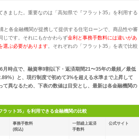
てきました。重要なのは「高知県で『フラット35』を利用する
機構と各金融機関が提携して提供する住宅ローンで、商品性や審
同じです。それにもかかわらず
金利と事務手数料には違いがあ
を選ぶ必要があります
。それぞれの「フラット35」を表で比較
年6月時点で、融資率9割以下・返済期間21〜35年の最頻／最低
年2.89%）と、現行制度で初めて3%を超える水準まで上昇して
って異なるため、下表の数値は目安とし、最新は各金融機関の
。
フラット35」を利用できる金融機関の比較
事務手数料
一部繰上返済
公式サイト
(税込)
手数料