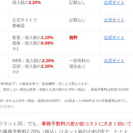
借入額の
2.20%
記載なし
公式サイト
公式サイトで
記載なし
公式サイト
要確認
新規：借入額の
1.10%
無料
公式サイト
借換：借入額の
0.99%
※1
WEB：借入額の
2.20%
一部有料の
公式サイト
店頭：借入額の
2.20%
場合あり
※2
（融資率9割以下）の最低水準で、取扱機関・月により異なります。
指定しない場合は新規・借換とも借入額の1.43%（税込）。最低手数料は新規110,000
頭いずれも2.20%（税込・最低220,000円）（以前あったWeb申込での半額優遇は終了し
認ください。
フラット35」でも、
事務手数料の差が総コストに大きく効いて
事務手数料2.20%（税込）はネット銀行の約2倍で、たとえ