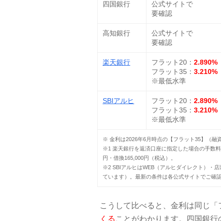
四国銀行
公式サイトで
要確認
高知銀行
公式サイトで
要確認
楽天銀行
フラット20：
2.890%
フラット35：
3.210%
※最低水準
SBIアルヒ
フラット20：
2.890%
フラット35：
3.210%
※最低水準
※ 金利は2026年6月時点の【フラット35】
※1 楽天銀行を返済口座に指定した場合の手数料。
円・借換165,000円（税込）。
※2 SBIアルヒはWEB（アルヒダイレクト）・店
ています）。最新の条件は各公式サイトでご確
こうして比べると、金利は同じ「
くる
ことがわかります。四国銀行の