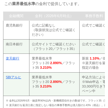
この
業界最低水準
の金利で提供しています。
金融機関
金利（2026年6月時点）
事務手数料（
鹿児島銀行
公式に記載なし
公式でご確認く
（取扱状況は公式でご確認く
ださい）
南日本銀行
公式サイトでご確認ください
公式でご確認く
（フラット20／フラット35）
楽天銀行
業界最低水準
新規
1.10%
／借
フラット20
2.890%
／フラッ
※楽天銀行を返
ト35
3.210%
指定の場合
SBIアルヒ
業界最低水準
申込方法により
フラット20
2.890%
／フラッ
※Web申込・電
ト35
3.210%
33,000円引き
ペーン中
※ 金利は2026年6月・融資率90%以内・新機構団信付きの数値です。フラット35（買
※ 楽天銀行を返済口座に指定しない場合の事務手数料は借入額の1.43%（税込）。最低事務