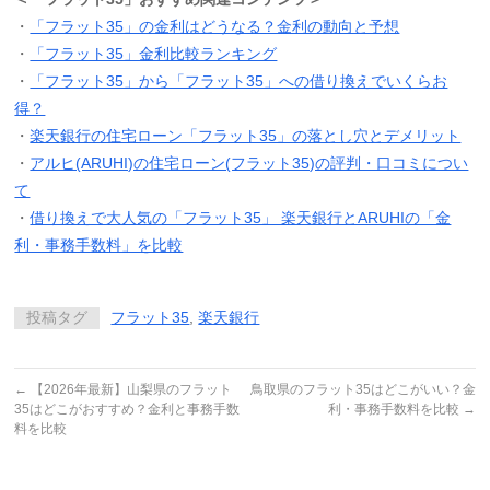
・
「フラット35」の金利はどうなる？金利の動向と予想
・
「フラット35」金利比較ランキング
・
「フラット35」から「フラット35」への借り換えでいくらお
得？
・
楽天銀行の住宅ローン「フラット35」の落とし穴とデメリット
・
アルヒ(ARUHI)の住宅ローン(フラット35)の評判・口コミについ
て
・
借り換えで大人気の「フラット35」 楽天銀行とARUHIの「金
利・事務手数料」を比較
投稿タグ
フラット35
,
楽天銀行
←
【2026年最新】山梨県のフラット
鳥取県のフラット35はどこがいい？金
35はどこがおすすめ？金利と事務手数
利・事務手数料を比較
→
料を比較