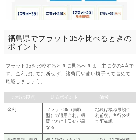
福島県でフラット35を比べるときの
ポイント
フラット35を比較するときに見るべきは、主に次の4点で
す。金利だけで判断せず、諸費用や使い勝手まで含めて
確認しましょう。
比較の観点
見るポイント
備考
金利
フラット35（買取
地銀は概ね最頻金
型）の適用金利。機
利前後。各行公式
関ごとに上乗せが異
で要確認
なる
融資事務手数料
借入額の◯%（税
地銀は2.20%が標