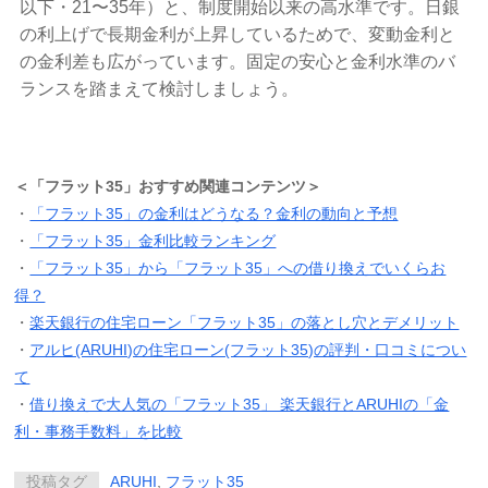
以下・21〜35年）と、制度開始以来の高水準です。日銀
の利上げで長期金利が上昇しているためで、変動金利と
の金利差も広がっています。固定の安心と金利水準のバ
ランスを踏まえて検討しましょう。
＜「フラット35」おすすめ関連コンテンツ＞
・
「フラット35」の金利はどうなる？金利の動向と予想
・
「フラット35」金利比較ランキング
・
「フラット35」から「フラット35」への借り換えでいくらお
得？
・
楽天銀行の住宅ローン「フラット35」の落とし穴とデメリット
・
アルヒ(ARUHI)の住宅ローン(フラット35)の評判・口コミについ
て
・
借り換えで大人気の「フラット35」 楽天銀行とARUHIの「金
利・事務手数料」を比較
投稿タグ
ARUHI
,
フラット35