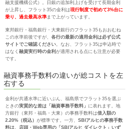
融支援機構公式）。日銀の追加利上げを受けて長期金利
が上昇し、フラット35の金利は
現行制度で初めて3%台に
乗り、過去最高水準
まで上がっています。
東邦銀行・福島銀行・大東銀行のフラット35もおおむね
この水準前後ですが、
各行の最新の適用金利は必ず公式
サイトでご確認ください
。なお、フラット35は申込時で
はなく
融資実行時の金利
が適用される点にも注意が必要
です。
融資事務手数料の違いが総コストを左
右する
金利が共通水準に近いぶん、福島県でフラット35を選ぶ
ときの
実質的な差は「融資事務手数料」
に表れます。地
方銀行（東邦・福島・大東）の事務手数料は
借入額の
2.20%（税込）
が標準です。一方、
SBIアルヒの事務手数
料は、店頭・Web専用の「SBIアルヒ ダイレクト」いず