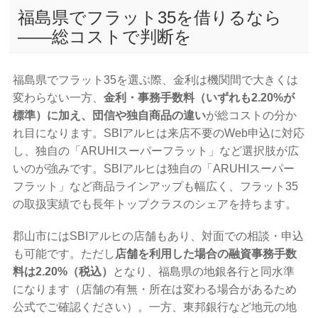
福島県でフラット35を借りるなら
——総コストで判断を
福島県でフラット35を選ぶ際、金利は機関間で大きくは
変わらない一方、
金利・事務手数料（いずれも2.20%が
標準）に加え、団信や独自商品の違い
が総コストの分か
れ目になります。SBIアルヒは来店不要のWeb申込に対応
し、独自の「ARUHIスーパーフラット」など選択肢が広
いのが強みです。SBIアルヒは独自の「ARUHIスーパー
フラット」など商品ラインアップも幅広く、フラット35
の取扱実績でも長年トップクラスのシェアを持ちます。
郡山市にはSBIアルヒの店舗もあり、対面での相談・申込
も可能です。ただし
店舗を利用した場合の融資事務手数
料は2.20%（税込）
となり、福島県の地銀各行と同水準
になります（店舗の有無・所在は変わる場合があるため
公式でご確認ください）。一方、東邦銀行など地元の地