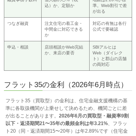
込）か、定額か
準。Web割引で差
が出る
つなぎ融資
注文住宅の着工金・
対応の有無は各行
中間金に対応できる
公式で要確認
か
申込・相談
店頭相談かWeb完結
SBIアルヒは
か、来店の要否
Web（ダイレク
ト）と郡山の店舗
の両対応
フラット35の金利（2026年6月時点）
フラット35（買取型）の金利は、住宅金融支援機構の基
準に各取扱機関が上乗せして決めるため、機関ごとに差
が出ることがあります。
2026年6月の買取型・融資率9割
以下・返済期間21〜35年の最頻金利は年3.21%
、フラッ
ト20（同・返済期間15〜20年）は年2.89%です（住宅金