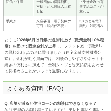
団信・保障
一般団信の保障範囲、
上乗せ金利の有
疾病・がん保障の上乗
無で総コストが
せ幅
変わる
手続き
来店要否、電子契約の
3メガとも電子
可否（印紙代不要）
契約に対応済み
とくに
2026年6月は日銀の追加利上げ（政策金利1.0%程
度）を受けて固定金利が上昇
し、フラット35（買取型）
の最頻金利は3%台に乗りました（住宅金融支援機構公
式）。金利が動く局面では、相談のしやすさやネット手
続きの便利さに加えて、金利タイプと総支払額をあわせ
て見極めることがいっそう重要になります。
よくある質問（FAQ）
Q. 店舗が減ると住宅ローンの相談はできなくなる？
A. 従来型の店舗は減っていますが、テレビ電話や電話・