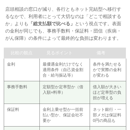
店頭相談の窓口が減り、各行ともネット完結型へ移行す
るなかで、利用者にとって大切なのは「どこで相談する
か」よりも
「総支払額で比べる」
という視点です。表面
の金利が同じでも、事務手数料・保証料・団信（疾病・
がん保障）の条件によって最終的な負担は変わります。
比較の観点
見るポイント
備考
金利
最優遇金利だけでなく
条件を満たせる
適用条件（自己資金割
かで実際の金利
合・給与振込等）
が変わる
事務手数料
定額型か定率型か（借
借入額が大きい
入額×料率）
ほど定率型の負
担が増える
保証料
金利上乗せ型か一括前
ネット銀行・一
払い型か、保証会社不
部メガは保証料
要か
0円の商品も