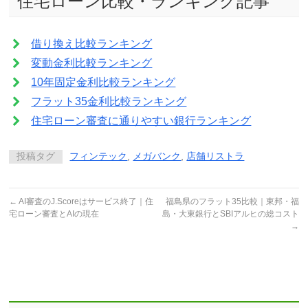
住宅ローン比較・ランキング記事
借り換え比較ランキング
変動金利比較ランキング
10年固定金利比較ランキング
フラット35金利比較ランキング
住宅ローン審査に通りやすい銀行ランキング
投稿タグ
フィンテック
,
メガバンク
,
店舗リストラ
←
AI審査のJ.Scoreはサービス終了｜住
福島県のフラット35比較｜東邦・福
宅ローン審査とAIの現在
島・大東銀行とSBIアルヒの総コスト
→