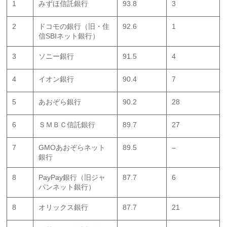
1
みずほ信託銀行
93.8
3
2
ドコモの銀行（旧・住
92.6
1
信SBIネット銀行）
3
ソニー銀行
91.5
4
4
イオン銀行
90.4
7
5
あおぞら銀行
90.2
28
6
ＳＭＢＣ信託銀行
89.7
27
7
GMOあおぞらネット
89.5
–
銀行
8
PayPay銀行（旧ジャ
87.7
6
パンネット銀行）
8
オリックス銀行
87.7
21