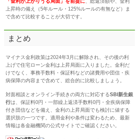
「金利が上がりうる局面」を前提に
、総返済額や、金利
上昇時の備え（5年ルール・125%ルールの有無など）ま
で含めて比較することが大切です。
まとめ
マイナス金利政策は2024年3月に解除され、その後の利
上げで住宅ローン金利は上昇局面に入りました。金利だ
けでなく、事務手数料・保証料などの諸費用や団信・疾
病保障の内容まで含めて、総合的に比較しましょう。
対面相談とオンライン手続きの両方に対応する
SBI新生銀
行
は、保証料0円・一部繰上返済手数料0円・全疾病保障
付き団信などを備え、金利の上昇局面でも検討に値する
選択肢の一つです。適用金利や条件は変わるため、最新
情報は各金融機関の公式サイトでご確認ください。