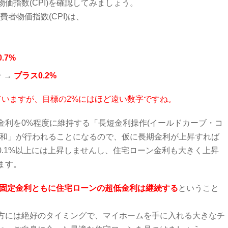
価指数(CPI)を確認してみましょう。
費者物価指数(CPI)は、
.7%
 →
プラス0.2%
ていますが、目標の2%にはほど遠い数字ですね。
金利を0%程度に維持する「長短金利操作(イールドカーブ・コ
緩和」が行われることになるので、仮に長期金利が上昇すれば
.1%以上には上昇しませんし、住宅ローン金利も大きく上昇
ます。
の固定金利ともに住宅ローンの超低金利は継続する
ということ
方には絶好のタイミングで、マイホームを手に入れる大きなチ