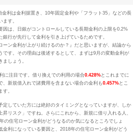
変動金利は金利据置き、10年固定金利や「フラット35」などの長
います。
因は、日銀がコントロールしている長期金利の上限を0.2%
た銀行が先行して金利を引き上げているためです。
ローン金利が上がり続けるのか？』だと思いますが、結論から
うです。その理由は後述するとして、まずは9月の変動金利が
きましょう。
利に注目です。借り換えでの利用の場合
0.428%
とこれまでに
で、新規借入れで諸費用を含まない場合の金利も
0.457%
とこ
ます。
予定していた方には絶好のタイミングとなっていますが、しか
上昇リスク」ですね。さらにこれから、新規に借り入れる人、
8年の住宅ローン金利がどうなるのか気になるところでしょ
金利になっている要因と、2018年の住宅ローン金利がどう