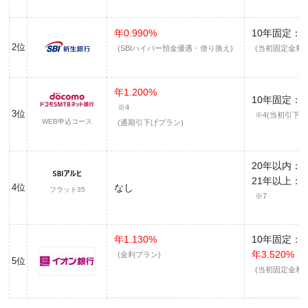
年0.990%
10年固定：
年
2位
(SBIハイパー預金優遇・借り換え)
(当初固定金利タ
年1.200%
10年固定：
年
※4
3位
※4(当初引下げ
WEB申込コース
(通期引下げプラン)
20年以内：
21年以上：
4位
なし
フラット35
※7
年1.130%
10年固定：
年3.520%
(金利プラン)
5位
(当初固定金利)