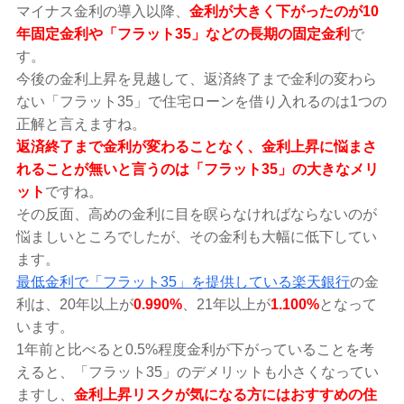
マイナス金利の導入以降、
金利が大きく下がったのが10
年固定金利や「フラット35」などの長期の固定金利
で
す。
今後の金利上昇を見越して、返済終了まで金利の変わら
ない「フラット35」で住宅ローンを借り入れるのは1つの
正解と言えますね。
返済終了まで金利が変わることなく、金利上昇に悩まさ
れることが無いと言うのは「フラット35」の大きなメリ
ット
ですね。
その反面、高めの金利に目を瞑らなければならないのが
悩ましいところでしたが、その金利も大幅に低下してい
ます。
最低金利で「フラット35」を提供している楽天銀行
の金
利は、20年以上が
0.990%
、21年以上が
1.100%
となって
います。
1年前と比べると0.5%程度金利が下がっていることを考
えると、「フラット35」のデメリットも小さくなってい
ますし、
金利上昇リスクが気になる方にはおすすめの住