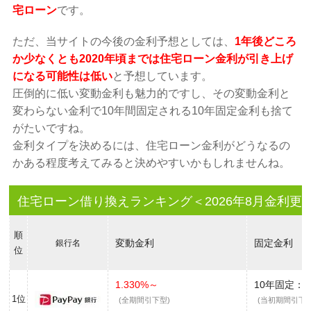
宅ローン
です。
ただ、当サイトの今後の金利予想としては、
1年後どころ
か少なくとも2020年頃までは住宅ローン金利が引き上げ
になる可能性は低い
と予想しています。
圧倒的に低い変動金利も魅力的ですし、その変動金利と
変わらない金利で10年間固定される10年固定金利も捨て
がたいですね。
金利タイプを決めるには、住宅ローン金利がどうなるの
かある程度考えてみると決めやすいかもしれませんね。
住宅ローン借り換えランキング＜2026年8月金利更
順
変動金利
固定金利
銀行名
位
1.330%～
10年固定：
2
1位
(全期間引下型)
(当初期間引下型