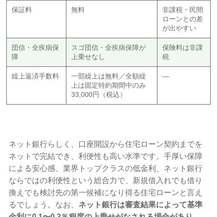
保証料
無料
非課税・民間
ローンとの差
が出やすい
団信・全疾病保
スゴ団信・全疾病保障が
保険料は非課
障
上乗せなし
税
繰上返済手数料
一部繰上は無料／全額繰
—
上は固定特約期間中のみ
33,000円（税込）
ネット銀行らしく、口座開設から住宅ローン契約までを
ネットで完結でき、利便性も高い水準です。手厚い保障
による安心感、業界トップクラスの低金利、ネット銀行
ならではの利便性という総合力で、新規借入れでも借り
換えでも検討先の第一候補になり得る住宅ローンと言え
るでしょう。なお、
ネット銀行は審査結果によって基準
金利に0.1〜0.3％程度の上乗せがなされる場合があり
、