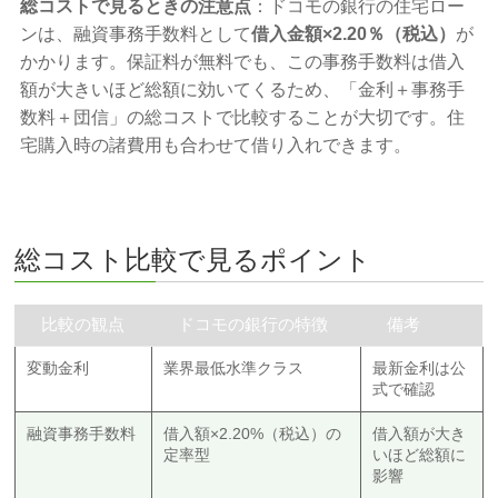
総コストで見るときの注意点
：ドコモの銀行の住宅ロー
ンは、融資事務手数料として
借入金額×2.20％（税込）
が
かかります。保証料が無料でも、この事務手数料は借入
額が大きいほど総額に効いてくるため、「金利＋事務手
数料＋団信」の総コストで比較することが大切です。住
宅購入時の諸費用も合わせて借り入れできます。
総コスト比較で見るポイント
比較の観点
ドコモの銀行の特徴
備考
変動金利
業界最低水準クラス
最新金利は公
式で確認
融資事務手数料
借入額×2.20%（税込）の
借入額が大き
定率型
いほど総額に
影響