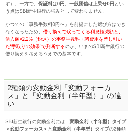
す）。一方で、
保証料は0円、一般団信は上乗せ0円
とい
う点はSBI新生銀行の強みとして変わりません。
かつての「事務手数料0円〜」を前提にした選び方はでき
なくなったため、
借り換えで戻ってくる利息軽減額と、
借入額×2.2%（税込）の事務手数料・諸費用を差し引い
た“手取りの効果”で判断する
のが、いまのSBI新生銀行の
借り換えを考えるうえでの基本です。
2種類の変動金利「変動フォーカ
ス」と「変動金利（半年型）」の違
い
SBI新生銀行の変動金利には、
変動金利（半年型）タイプ
＜変動フォーカス＞
と
変動金利（半年型）タイプ
の2種類