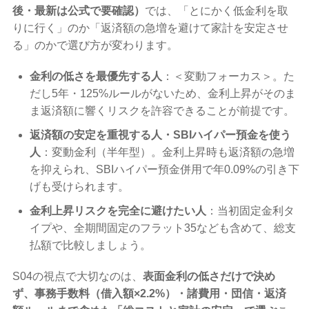
後・最新は公式で要確認）
では、「とにかく低金利を取
りに行く」のか「返済額の急増を避けて家計を安定させ
る」のかで選び方が変わります。
金利の低さを最優先する人
：＜変動フォーカス＞。た
だし5年・125%ルールがないため、金利上昇がそのま
ま返済額に響くリスクを許容できることが前提です。
返済額の安定を重視する人・SBIハイパー預金を使う
人
：変動金利（半年型）。金利上昇時も返済額の急増
を抑えられ、SBIハイパー預金併用で年0.09%の引き下
げも受けられます。
金利上昇リスクを完全に避けたい人
：当初固定金利タ
イプや、全期間固定のフラット35なども含めて、総支
払額で比較しましょう。
S04の視点で大切なのは、
表面金利の低さだけで決め
ず、事務手数料（借入額×2.2%）・諸費用・団信・返済