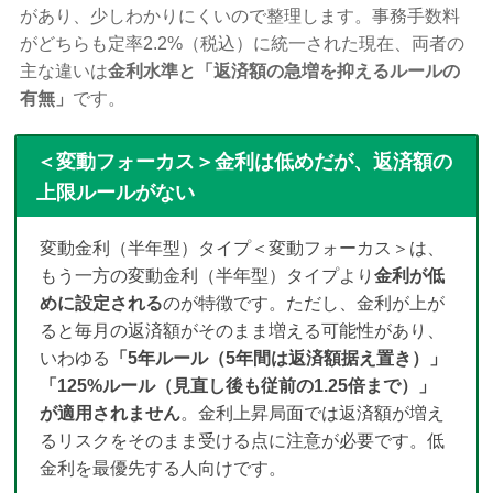
があり、少しわかりにくいので整理します。事務手数料
がどちらも定率2.2%（税込）に統一された現在、両者の
主な違いは
金利水準と「返済額の急増を抑えるルールの
有無」
です。
＜変動フォーカス＞金利は低めだが、返済額の
上限ルールがない
変動金利（半年型）タイプ＜変動フォーカス＞は、
もう一方の変動金利（半年型）タイプより
金利が低
めに設定される
のが特徴です。ただし、金利が上が
ると毎月の返済額がそのまま増える可能性があり、
いわゆる
「5年ルール（5年間は返済額据え置き）」
「125%ルール（見直し後も従前の1.25倍まで）」
が適用されません
。金利上昇局面では返済額が増え
るリスクをそのまま受ける点に注意が必要です。低
金利を最優先する人向けです。