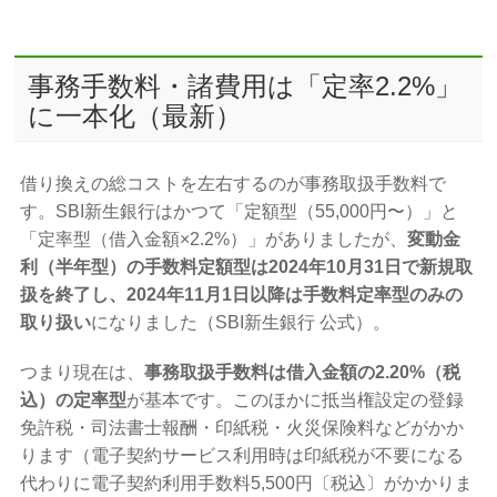
事務手数料・諸費用は「定率2.2%」
に一本化（最新）
借り換えの総コストを左右するのが事務取扱手数料で
す。SBI新生銀行はかつて「定額型（55,000円〜）」と
「定率型（借入金額×2.2%）」がありましたが、
変動金
利（半年型）の手数料定額型は2024年10月31日で新規取
扱を終了し、2024年11月1日以降は手数料定率型のみの
取り扱い
になりました（SBI新生銀行 公式）。
つまり現在は、
事務取扱手数料は借入金額の2.20%（税
込）の定率型
が基本です。このほかに抵当権設定の登録
免許税・司法書士報酬・印紙税・火災保険料などがかか
ります（電子契約サービス利用時は印紙税が不要になる
代わりに電子契約利用手数料5,500円〔税込〕がかかりま