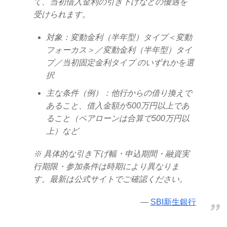
て、当初借入金利の引き下げなどの優遇を
受けられます。
対象：変動金利（半年型）タイプ＜変動
フォーカス＞／変動金利（半年型）タイ
プ／当初固定金利タイプ のいずれかを選
択
主な条件（例）：他行からの借り換えで
あること、借入金額が500万円以上であ
ること（ペアローンは合算で500万円以
上）など
※ 具体的な引き下げ幅・申込期間・融資実
行期限・参加条件は時期により異なりま
す。最新は公式サイトでご確認ください。
SBI新生銀行