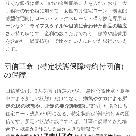
りそな銀行は個人向けの金融商品に力を入れており、大
手銀行の安心感に加えて、女性向け住宅ローン・環境配
慮型住宅向けローン・ミックスローン・借り換え専用ロ
ーンなど、
ライフスタイルや目的に合わせた商品の幅広
さ
が持ち味です。金利の数字だけでなく、保障や諸費用
を含めた「総支払額」で比べたい人に向いた銀行といえ
ます。
団信革命（特定状態保障特約付団信）
の保障
団信革命は、3大疾病（所定のがん、急性心筋梗塞・脳卒
中による所定の状態）だけでなく、
病気やケガによる所
定の16の状態や、所定の要介護状態
に該当した場合にも
住宅ローン残高が0円になる、特定状態保障特約付きの団
信です。所定の状態に該当すれば、仕事に復帰できた場
合でも残高が0円になる点が大きな特徴です。