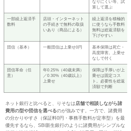
なりにくい等、試
算して選ぶ
一部繰上返済手
店頭・インターネット
繰上返済を積極的
数料
の手続きで無料の取扱
に使うなら手数料
いあり（商品による）
無料は総返済額を
下げやすい
団信（基本）
一般団信は上乗せ0円
基本保障は死亡・
高度障害。上乗せ
なしで付く
団信革命（任
年0.25%（40歳未満）
保障は手厚いが上
意）
／0.30%（40歳以上）
乗せは固定コス
上乗せ
ト。必要性を総返
済額で判断
ネット銀行と比べると、りそなは
店舗で相談しながら諸
費用の型や団信を選べる
のが強みです。一方で、諸費用
の分かりやすさ（保証料0円・事務手数料が定率型）を最
優先するなら、SBI新生銀行のように諸費用がシンプルな