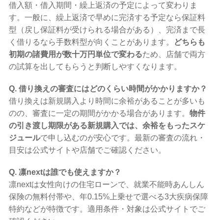
借入額・借入期間・繰上返済の予定によって変わりま
す。一般に、繰上返済で早めに完済する予定なら保証料
型（戻し保証料が受けられる場合がある）、完済まで長
く借りるなら手数料型が向くことがあります。
どちらも
初期の諸費用が数十万円単位で変わる
ため、店舗で両方
の試算を出してもらうと判断しやすくなります。
Q. 借り換えの審査にはどのくらい時間がかかりますか？
借り換えは新規購入より時間に余裕があることが多いも
のの、審査に一定の期間がかかる場合があります。
物件
の引き渡し期限がある新規購入では、余裕をもったスケ
ジュール
で申し込むのが安心です。最新の審査の流れ・
目安は公式サイトや店舗でご確認ください。
Q. 凛nextは誰でも使えますか？
凛nextは女性向けの住宅ローンで、就業不能時あんしん
保険の無料付帯や、年0.15%上乗せで選べる3大疾病保障
特約などが特徴です。適用条件・対象は公式サイトでご