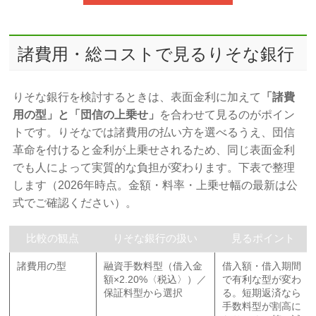
諸費用・総コストで見るりそな銀行
りそな銀行を検討するときは、表面金利に加えて
「諸費
用の型」と「団信の上乗せ」
を合わせて見るのがポイン
トです。りそなでは諸費用の払い方を選べるうえ、団信
革命を付けると金利が上乗せされるため、同じ表面金利
でも人によって実質的な負担が変わります。下表で整理
します（2026年時点。金額・料率・上乗せ幅の最新は公
式でご確認ください）。
比較の観点
りそな銀行の扱い
見るポイント
諸費用の型
融資手数料型（借入金
借入額・借入期間
額×2.20%〈税込〉）／
で有利な型が変わ
保証料型から選択
る。短期返済なら
手数料型が割高に