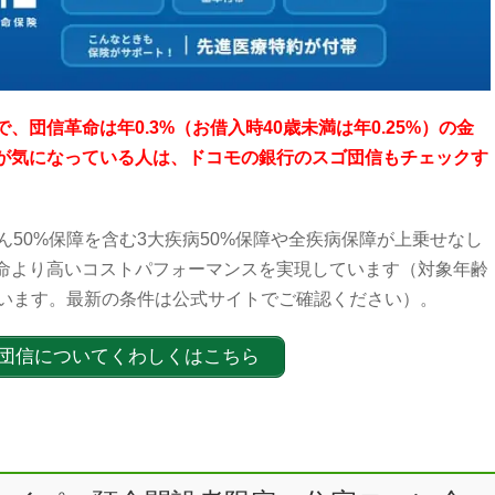
団信革命は年0.3%（お借入時40歳未満は年0.25%）の金
が気になっている人は、ドコモの銀行のスゴ団信もチェックす
ん50%保障を含む3大疾病50%保障や全疾病保障が上乗せなし
命より高いコストパフォーマンスを実現しています（対象年齢
ています。最新の条件は公式サイトでご確認ください）。
団信についてくわしくはこちら