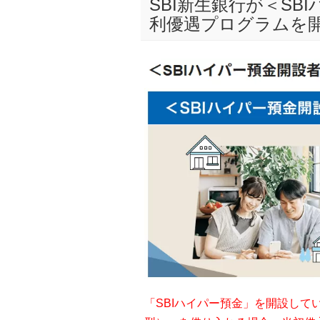
SBI新生銀行が＜S
利優遇プログラムを
「SBIハイパー預金」を開設し