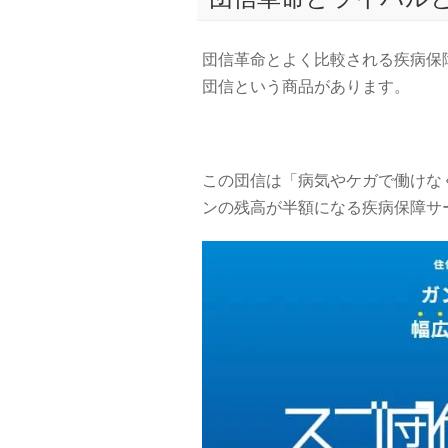
団信革命とよく比較される疾病保
団信という商品があります。
この団信は「病気やケガで働けな
ンの残高が半額になる疾病保障サ