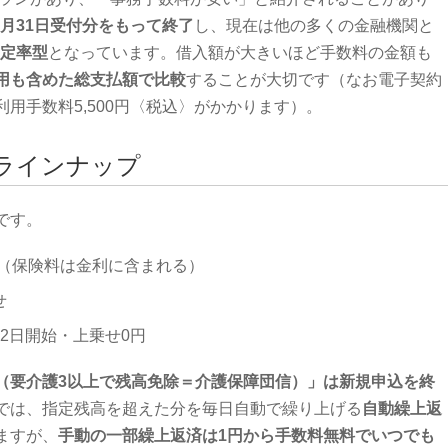
10月31日受付分をもって終了
し、現在は他の多くの金融機関と
の定率型
となっています。借入額が大きいほど手数料の金額も
用も含めた総支払額で比較
することが大切です（なお電子契約
用手数料5,500円〈税込〉がかかります）。
ラインナップ
です。
（保険料は金利に含まれる）
せ
月2日開始・上乗せ0円
（要介護3以上で残高免除＝介護保障団信）」は新規申込を終
では、指定残高を超えた分を毎日自動で繰り上げる
自動繰上返
ますが、
手動の一部繰上返済は1円から手数料無料でいつでも