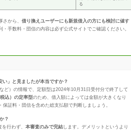
る
厚さから、
借り換えユーザーにも新規借入の方にも検討に値す
利・手数料・団信の内容は必ず公式サイトでご確認ください。
）
料が安い」と見ましたが本当ですか？
0円など）の情報で、定額型は2024年10月31日受付分で終了して
%（税込）の定率型
のため、借入額によっては金額が大きくなり
・保証料・団信を含めた総支払額で判断しましょう。
すか？
審査を行わず、
本審査のみで完結
します。デメリットというより