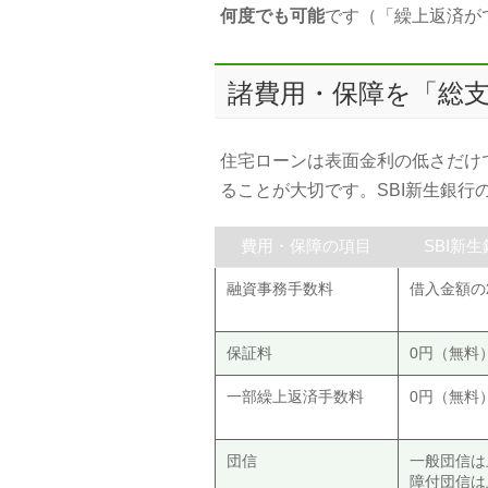
何度でも可能
です（「繰上返済が
諸費用・保障を「総支
住宅ローンは表面金利の低さだけ
ることが大切です。SBI新生銀
費用・保障の項目
SBI新
融資事務手数料
借入金額の
保証料
0円（無料
一部繰上返済手数料
0円（無料
団信
一般団信は
障付団信は