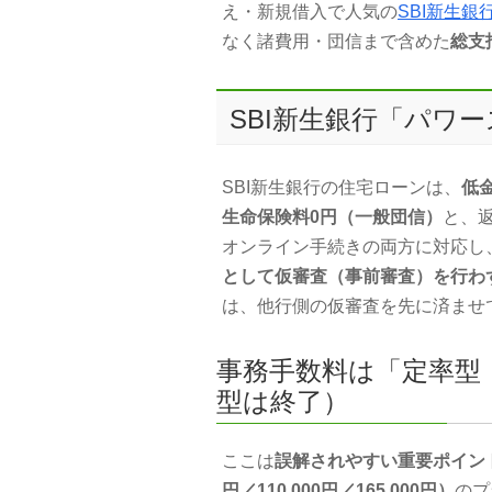
え・新規借入で人気の
SBI新生銀
なく諸費用・団信まで含めた
総支
SBI新生銀行「パワ
SBI新生銀行の住宅ローンは、
低
生命保険料0円（一般団信）
と、
オンライン手続きの両方に対応し
として仮審査（事前審査）を行わ
は、他行側の仮審査を先に済ませ
事務手数料は「定率型（
型は終了）
ここは
誤解されやすい重要ポイン
円／110,000円／165,000円）
のプ