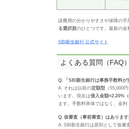
諸費用の分かりやすさや保障の手
る選択肢
のひとつです。最新の金
SBI新生銀行 公式サイト
よくある質問（FAQ
Q. 「SBI新生銀行は事務手数
A. それは以前の
定額型
（55,00
います。現在は
借入金額×2.20
ます。手数料単体ではなく、金利
Q. 仮審査（事前審査）はありま
A. SBI新生銀行は原則として仮