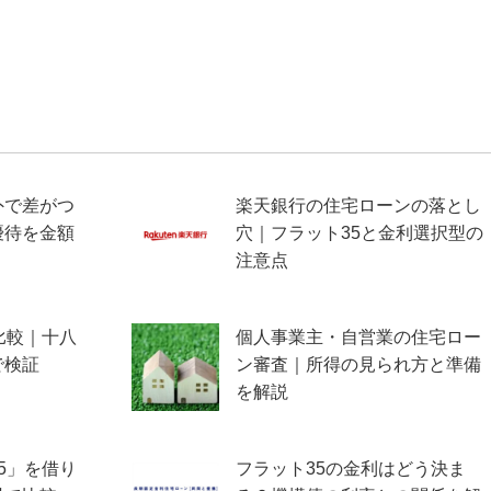
外で差がつ
楽天銀行の住宅ローンの落とし
優待を金額
穴｜フラット35と金利選択型の
注意点
比較｜十八
個人事業主・自営業の住宅ロー
で検証
ン審査｜所得の見られ方と準備
を解説
5」を借り
フラット35の金利はどう決ま