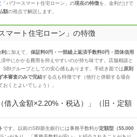
行
「パワースマート住宅ローン」の
現在の特徴
を、金利だけで
払額
の視点で解説します。
ースマート住宅ローン」の特徴
金利
に加えて、
保証料0円・一部繰上返済手数料0円・団体信用
返済中にかかる費用を抑えやすいのが持ち味です。店舗相談と
、SBIグループとしての安心感もあります。手続き面では
原則
ず本審査のみで完結
する点も特徴です（他行と併願する場合
ておくとよいでしょう）。
借入金額×2.20%・税込）」（旧・定額
ト
です。以前のSBI新生銀行には事務手数料が
定額型（55,000
ランがあり、「事務手数料が安い」と紹介されることがあり