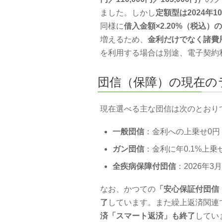
ました。しかし
定額型は2024年
同様に
借入金額×2.20%（税込）
増えるため、
金利だけでなく諸費
を利用する場合は別途、電子契約利
団信（保障）の現在の
現在選べる主な団信は次のとおり
一般団信
：金利への上乗せ0円
ガン団信
：金利に年0.1%上乗
全疾病保障付団信
：2026年3
なお、かつての
「安心保証付団信
了
しています。また繰上返済関連
済「スマート返済」も終了
してい