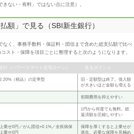
できない・有料」ではない点に注意）。
払額」で見る（SBI新生銀行）
でなく、事務手数料・保証料・団信まで含めた総支払額で比べ
行のコスト・保障を項目ごとに整理すると次のようになります。
生銀行（パワースマート住宅ローン）
見るポイント
2.20%（税込）の定率型
旧・定額型は終了。借入額
が大きいほど金額も増える
）
初期費用を抑えやすい
）
1円から何度でも無料。総
返済額を圧縮しやすい
上乗せ0円／がん団信+0.1%／全疾病保
保障を厚くすると上乗せが
上乗せ0円
発生。必要な保障を見極め