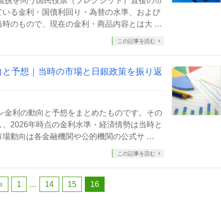
EU離脱を問う国民投票（ブレグジット）直後の市
ている金利・国債利回り・為替の水準、および
時のもので、現在の金利・商品内容とは大 …
この記事を読む
動向と予想｜当時の市場と日銀政策を振り返
ーン金利の動向と予想をまとめたものです。その
、2026年時点の金利水準・経済情勢は当時と
場動向は各金融機関や公的機関の公式サ …
この記事を読む
«
1
…
14
15
16