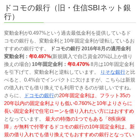
ドコモの銀行（旧・住信SBIネット銀
行）
変動金利が0.497%という過去最低金利を提供しているド
コモの銀行も、変動金利と10年固定金利が逆転しているお
すすめの銀行です。
ドコモの銀行 2016年8月の適用金利
変動金利：
年0.497%
(新規購入で自己資金20%以上か借り
換えの場合)
10年固定金利：
年0.470%
8月は10年固定金利
を引下げて、変動金利と逆転しています。
りそな銀行
と比
べると、0.4%台でインパクトに欠けますが、こちらは新規
の借入れでも借り換えでも利用できるのが嬉しいですね。
さらに、
ドコモの銀行
の
20年固定金利は、フラット35の
20年以内の固定金利よりも低い0.760%と10年よりさらに
長い固定金利で住宅ローンを借り入れたい方にはおすすめ
となっています。
最大の特徴の1つでもある「8疾病保
障」が無料で付帯するドコモの銀行の10年固定金利は、新
規の借り入れでも借り換えでもおすすめの銀行となってい