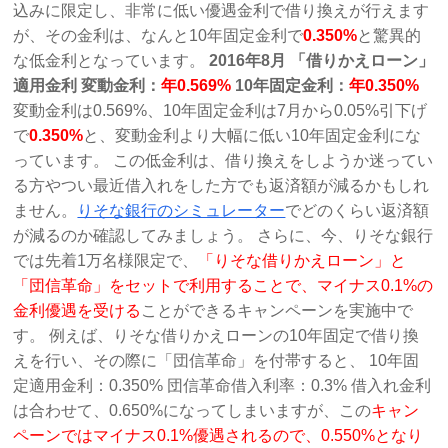
込みに限定し、非常に低い優遇金利で借り換えが行えます
が、その金利は、なんと10年固定金利で
0.350%
と驚異的
な低金利となっています。
2016年8月 「借りかえローン」
適用金利
変動金利：
年0.569%
10年固定金利：
年0.350%
変動金利は0.569%、10年固定金利は7月から0.05%引下げ
で
0.350%
と、変動金利より大幅に低い10年固定金利にな
っています。 この低金利は、借り換えをしようか迷ってい
る方やつい最近借入れをした方でも返済額が減るかもしれ
ません。
りそな銀行のシミュレーター
でどのくらい返済額
が減るのか確認してみましょう。 さらに、今、りそな銀行
では先着1万名様限定で、
「りそな借りかえローン」と
「団信革命」をセットで利用することで、マイナス0.1%の
金利優遇を受ける
ことができるキャンペーンを実施中で
す。 例えば、りそな借りかえローンの10年固定で借り換
えを行い、その際に「団信革命」を付帯すると、 10年固
定適用金利：0.350% 団信革命借入利率：0.3% 借入れ金利
は合わせて、0.650%になってしまいますが、この
キャン
ペーンではマイナス0.1%優遇されるので、0.550%となり