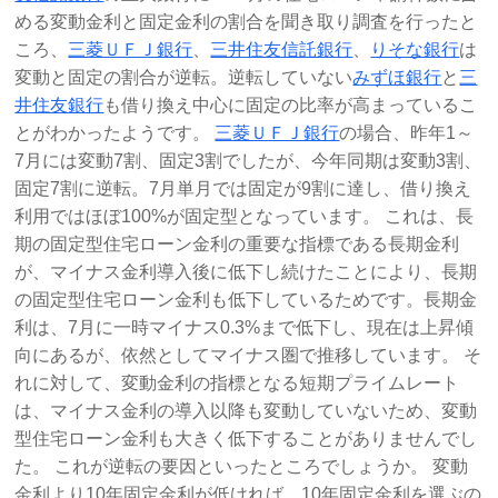
める変動金利と固定金利の割合を聞き取り調査を行ったと
ころ、
三菱ＵＦＪ銀行
、
三井住友信託銀行
、
りそな銀行
は
変動と固定の割合が逆転。逆転していない
みずほ銀行
と
三
井住友銀行
も借り換え中心に固定の比率が高まっているこ
とがわかったようです。
三菱ＵＦＪ銀行
の場合、昨年1～
7月には変動7割、固定3割でしたが、今年同期は変動3割、
固定7割に逆転。7月単月では固定が9割に達し、借り換え
利用ではほぼ100%が固定型となっています。 これは、長
期の固定型住宅ローン金利の重要な指標である長期金利
が、マイナス金利導入後に低下し続けたことにより、長期
の固定型住宅ローン金利も低下しているためです。長期金
利は、7月に一時マイナス0.3%まで低下し、現在は上昇傾
向にあるが、依然としてマイナス圏で推移しています。 そ
れに対して、変動金利の指標となる短期プライムレート
は、マイナス金利の導入以降も変動していないため、変動
型住宅ローン金利も大きく低下することがありませんでし
た。 これが逆転の要因といったところでしょうか。 変動
金利より10年固定金利が低ければ、10年固定金利を選ぶの