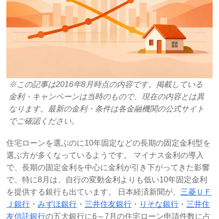
※この記事は2016年8月時点の内容です。掲載している
金利・キャンペーンは当時のもので、現在の内容とは異
なります。最新の金利・条件は各金融機関の公式サイト
でご確認ください。
住宅ローンを選ぶのに10年固定などの長期の固定金利型を
選ぶ方が多くなっているようです。 マイナス金利の導入
で、長期の固定金利を中心に金利が引き下がってきた影響
で、特に8月は、自行の変動金利よりも低い10年固定金利
を提供する銀行も出ています。 日本経済新聞が、
三菱ＵＦ
Ｊ銀行
・
みずほ銀行
・
三井住友銀行
・
りそな銀行
・
三井住
友信託銀行
の五大銀行に6～7月の住宅ローン申請件数に占