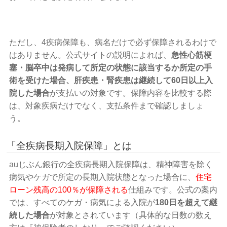
ただし、4疾病保障も、病名だけで必ず保障されるわけで
はありません。公式サイトの説明によれば、
急性心筋梗
塞・脳卒中は発病して所定の状態に該当するか所定の手
術を受けた場合、肝疾患・腎疾患は継続して60日以上入
院した場合
が支払いの対象です。保障内容を比較する際
は、対象疾病だけでなく、支払条件まで確認しましょ
う。
「全疾病長期入院保障」とは
auじぶん銀行の全疾病長期入院保障は、精神障害を除く
病気やケガで所定の長期入院状態となった場合に、
住宅
ローン残高の100％が保障される
仕組みです。公式の案内
では、すべてのケガ・病気による入院が
180日を超えて継
続した場合
が対象とされています（具体的な日数の数え