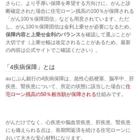
さらに、より手厚い保障を希望する方向けに、がんと診
断確定された場合に住宅ローン残高の100％が保障される
「がん100％保障団信」なども用意されています。ただ
し、がん100％保障団信は金利上乗せが必要になるため、
保障内容と上乗せ金利のバランス
を確認して選ぶことが
大切です（上乗せ幅は改定されることがあるため、最新
の内容は公式サイトでご確認ください）。
「4疾病保障」とは
auじぶん銀行の4疾病保障は、急性心筋梗塞、脳卒中、肝
疾患、腎疾患について、所定の状態に該当した場合に
住
宅ローン残高の50％相当額が保障される
仕組みです。
がんだけでなく、心疾患や脳血管疾患、肝疾患、腎疾患
にも備えられる点は、長期間返済を続ける住宅ローンに
おいて大きな安心材料になります。