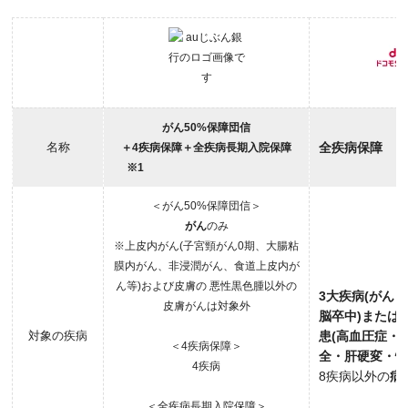
がん50%保障団信
名称
全疾病保障
＋4疾病保障＋全疾病長期入院保障
※1
＜がん50%保障団信＞
がん
のみ
※上皮内がん(子宮頸がん0期、大腸粘
膜内がん、非浸潤がん、食道上皮内が
ん等)および皮膚の 悪性黒色腫以外の
3大疾病(がん
皮膚がんは対象外
脳卒中)または
対象の疾病
患(高血圧症・
＜4疾病保障＞
全・肝硬変・慢
4疾病
8疾病以外の
病
＜全疾病長期入院保障＞