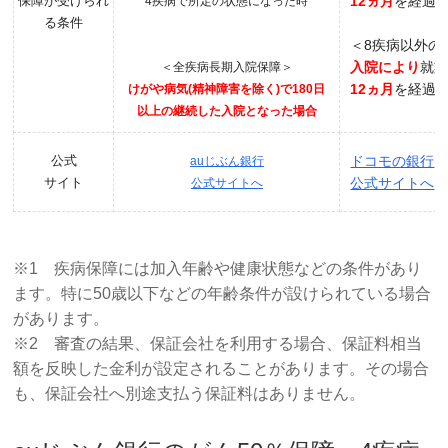
保障が受けられ
12ヵ月
を経過
4疾病で所定の状態になった時
る条件
＜8疾病以外の
入院により
就
＜全疾病長期入院保障＞
12ヵ月
を経過
けがや病気(精神障害を除く)で180日
以上の継続した入院となった場合
公式
ドコモの銀行
auじぶん銀行
サイト
公式サイトへ
公式サイトへ
※1 疾病保障には加入年齢や健康状態などの条件があり
ます。特に50歳以下などの年齢条件が設けられている場合
があります。
※2 審査の結果、保証会社を利用する場合、保証料相当
額を反映した金利が設定されることがあります。その場合
も、保証会社へ別途支払う保証料はありません。