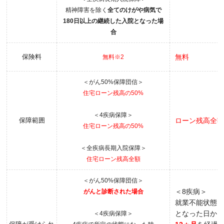
精神障害を除く
全てのけがや病気で
180日以上の継続した入院となった場
合
保険料
無料
無料※2
＜がん50%保障団信＞
住宅ローン残高の50%
＜4疾病保障＞
保障範囲
ローン残高全
住宅ローン残高の50%
＜全疾病長期入院保障＞
住宅ローン残高全額
＜がん50%保障団信＞
＜8疾病＞
がんと診断された場合
就業不能状態
となった日か
＜4疾病保障＞