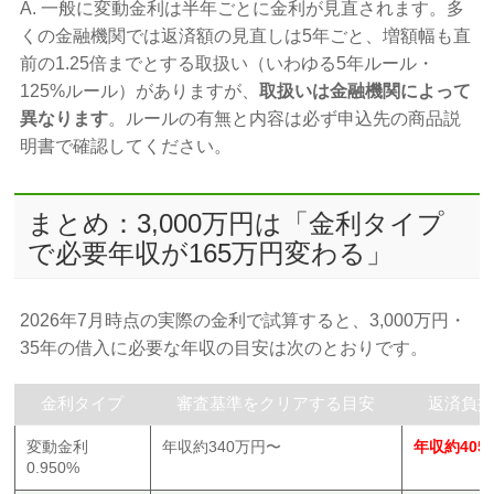
A. 一般に変動金利は半年ごとに金利が見直されます。多
くの金融機関では返済額の見直しは5年ごと、増額幅も直
前の1.25倍までとする取扱い（いわゆる5年ルール・
125%ルール）がありますが、
取扱いは金融機関によって
異なります
。ルールの有無と内容は必ず申込先の商品説
明書で確認してください。
まとめ：3,000万円は「金利タイプ
で必要年収が165万円変わる」
2026年7月時点の実際の金利で試算すると、3,000万円・
35年の借入に必要な年収の目安は次のとおりです。
金利タイプ
審査基準をクリアする目安
返済負担
変動金利
年収約340万円〜
年収約405
0.950%