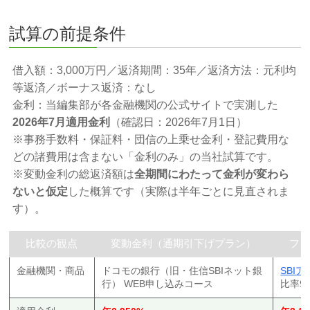
試算の前提条件
借入額：3,000万円／返済期間：35年／返済方法：元利均
等返済／ボーナス返済：なし
金利：当編集部が各金融機関の公式サイトで実測した
2026年7月適用金利
（確認日：2026年7月1日）
※事務手数料・保証料・団信の上乗せ金利・登記費用な
どの諸費用は含まない「金利のみ」の当社試算です。
※変動金利の総返済額は
全期間にわたって金利が変わら
ないと仮定
した概算です（実際は半年ごとに見直されま
す）。
比較の観点
変動金利（通期引下げプラン）
フラ
金融機関・商品
ドコモの銀行（旧・住信SBIネット銀
SBI
行） WEB申し込みコース
比率9