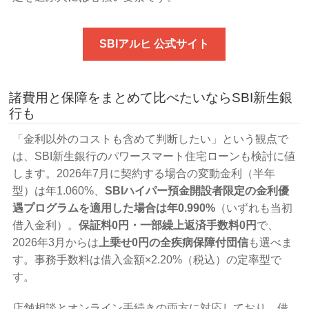
SBIアルヒ 公式サイト
諸費用と保障をまとめて比べたいならSBI新生銀
行も
「金利以外のコストも含めて判断したい」という観点で
は、SBI新生銀行のパワースマート住宅ローンも検討に値
します。2026年7月に契約する場合の変動金利（半年
型）は年1.060%、
SBIハイパー預金開設者限定の金利優
遇プログラムを適用した場合は年0.990%
（いずれも当初
借入金利）。
保証料0円・一部繰上返済手数料0円
で、
2026年3月からは
上乗せ0円の全疾病保障付団信
も選べま
す。事務手数料は借入金額×2.20%（税込）の定率型で
す。
店舗相談とオンライン手続きの両方に対応しており、借