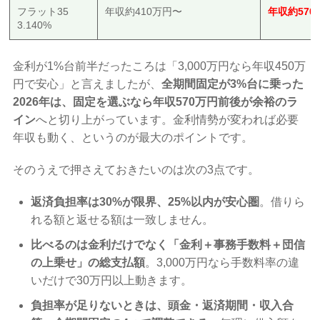
フラット35
年収約410万円〜
年収約570
3.140%
金利が1%台前半だったころは「3,000万円なら年収450万
円で安心」と言えましたが、
全期間固定が3%台に乗った
2026年は、固定を選ぶなら年収570万円前後が余裕のラ
イン
へと切り上がっています。金利情勢が変われば必要
年収も動く、というのが最大のポイントです。
そのうえで押さえておきたいのは次の3点です。
返済負担率は30%が限界、25%以内が安心圏
。借りら
れる額と返せる額は一致しません。
比べるのは金利だけでなく「金利＋事務手数料＋団信
の上乗せ」の総支払額
。3,000万円なら手数料率の違
いだけで30万円以上動きます。
負担率が足りないときは、頭金・返済期間・収入合