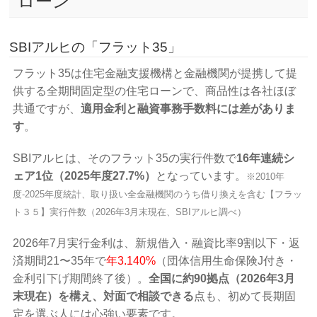
ローン
SBIアルヒの「フラット35」
フラット35は住宅金融支援機構と金融機関が提携して提
供する全期間固定型の住宅ローンで、商品性は各社ほぼ
共通ですが、
適用金利と融資事務手数料には差がありま
す
。
SBIアルヒは、そのフラット35の実行件数で
16年連続シ
ェア1位（2025年度27.7%）
となっています。
※2010年
度-2025年度統計、取り扱い全金融機関のうち借り換えを含む【フラッ
ト３５】実行件数（2026年3月末現在、SBIアルヒ調べ）
2026年7月実行金利は、新規借入・融資比率9割以下・返
済期間21〜35年で
年3.140%
（団体信用生命保険J付き・
金利引下げ期間終了後）。
全国に約90拠点（2026年3月
末現在）を構え、対面で相談できる
点も、初めて長期固
定を選ぶ人には心強い要素です。