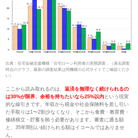
出典：住宅金融支援機構「住宅ローン利用者の実態調査」（過去調査
時点のグラフ。最新の調査結果は同機構の公式サイトでご確認くださ
い）
ここから読み取れるのは、
返済を無理なく続けられるの
は30%が限界、余裕を持ちたいなら25%以内
という現実
的な線引きです。年収から税金や社会保険料を差し引い
た手取りは1〜2割少なくなり、そこから食費・教育費・
修繕積立・貯蓄を賄う必要があります。審査に通る額
と、35年間払い続けられる額はイコールではありませ
ん。