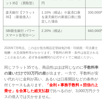
ット35】（買取型）
円
楽天銀行【フラット
1.10%（税込）※返済口座
330,000
35】（新規借入）
を楽天銀行の新規口座に指
定した場合
SBI新生銀行 パワー
2.20%（税込）
660,000
スマート住宅ローン
2026年7月時点。このほか抵当権設定登録免許税・印紙税・司法書士
報酬・火災保険料等がかかります。手数料の料率・条件は改定される
ことがあるため、必ず各金融機関の公式サイトでご確認ください。
同じフラット35でも、商品性はほぼ同じなのに
手数料率
の違いだけで33万円の差
が出ます。一方で、手数料が安
い代わりに金利が高い、あるいは口座開設などの条件が
付くケースもあります。
「金利＋事務手数料＋団信の上
乗せ」を合算した総支払額
で比べるのが、3,000万円クラ
スの借入では欠かせません。