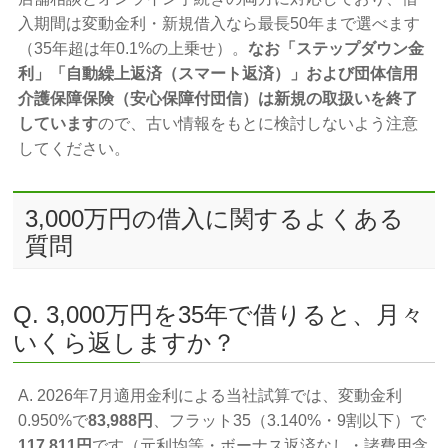
入期間は変動金利・新規借入なら最長50年まで選べます
（35年超は年0.1%の上乗せ）。
なお「ステップダウン金
利」「自動繰上返済（スマート返済）」および団体信用
介護保障保険（安心保障付団信）は新規の取扱いを終了
しています
ので、古い情報をもとに検討しないよう注意
してください。
3,000万円の借入に関するよくある
質問
Q. 3,000万円を35年で借りると、月々
いくら返しますか？
A. 2026年7月適用金利による当社試算では、変動金利
0.950%で
83,988円
、フラット35（3.140%・9割以下）で
117,811円
です（元利均等・ボーナス返済なし・諸費用含