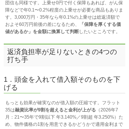
団信も同様です。上乗せ0円で付く保障もあれば、がん保
障などで年0.1〜0.2%程度の上乗せが必要な商品もありま
す。3,000万円・35年なら年0.1%の上乗せは総返済額で
およそ60万円前後の差になるため、
「保障を厚くする価
値があるか」を金額に換算して判断
したいところです。
返済負担率が足りないときの4つの
打ち手
1．頭金を入れて借入額そのものを下
げる
もっとも効果が確実なのが借入額の圧縮です。フラット
35は
融資比率が9割を超えると金利が上がる
（2026年7
月：21〜35年で9割以下 年3.140%／9割超 年3.250%）た
め、物件価格の1割を用意できるかどうかで適用金利まで