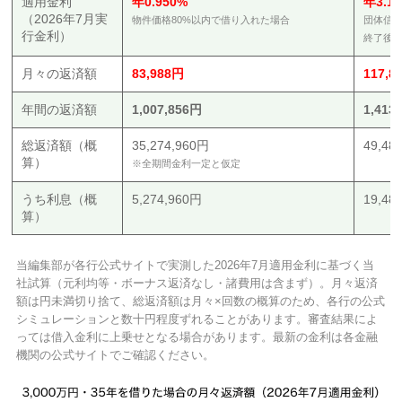
適用金利
年0.950%
年3.1
（2026年7月実
物件価格80%以内で借り入れた場合
団体信
行金利）
終了後
月々の返済額
83,988円
117,8
年間の返済額
1,007,856円
1,413
総返済額（概
35,274,960円
49,48
算）
※全期間金利一定と仮定
うち利息（概
5,274,960円
19,48
算）
当編集部が各行公式サイトで実測した2026年7月適用金利に基づく当
社試算（元利均等・ボーナス返済なし・諸費用は含まず）。月々返済
額は円未満切り捨て、総返済額は月々×回数の概算のため、各行の公式
シミュレーションと数十円程度ずれることがあります。審査結果によ
っては借入金利に上乗せとなる場合があります。最新の金利は各金融
機関の公式サイトでご確認ください。