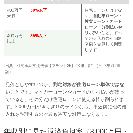
400万円
30%以下
住宅ローンだけでな
未満
く、
自動車ローン・
教育ローン・カード
ローン・分割払いや
リボ払い
など、すべ
400万円
35%以下
ての借入れの年間返
以上
済額を合算して判定
します
出典：住宅金融支援機構【フラット35】ご利用条件（2026年7月確
認）
見落としやすいのが、
判定対象が住宅ローン単体ではな
い
ことです。マイカーローンやカードのリボ払いが残っ
ていると、その分だけ住宅ローンに使える枠が削られま
す。3,000万円がぎりぎりのラインなら、申込前に他の借
入れを整理するのが最も確実な対策になります。
年収別に見た返済負担率（3,000万円・