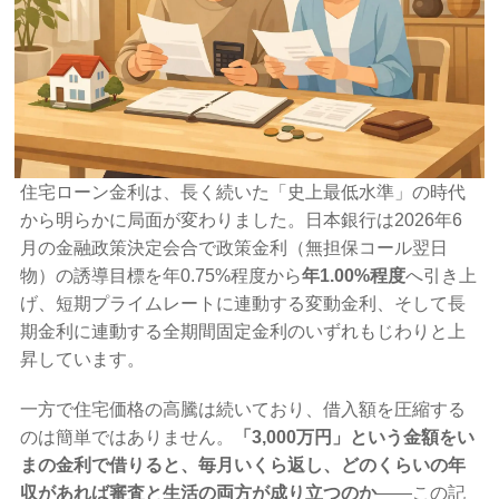
住宅ローン金利は、長く続いた「史上最低水準」の時代
から明らかに局面が変わりました。日本銀行は2026年6
月の金融政策決定会合で政策金利（無担保コール翌日
物）の誘導目標を年0.75%程度から
年1.00%程度
へ引き上
げ、短期プライムレートに連動する変動金利、そして長
期金利に連動する全期間固定金利のいずれもじわりと上
昇しています。
一方で住宅価格の高騰は続いており、借入額を圧縮する
のは簡単ではありません。
「3,000万円」という金額をい
まの金利で借りると、毎月いくら返し、どのくらいの年
収があれば審査と生活の両方が成り立つのか
——この記