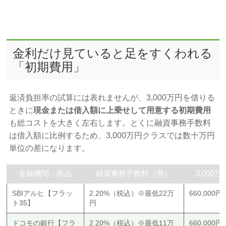
金利だけ見ていると足をすくわれる
「初期費用」
返済負担率の試算には表れませんが、3,000万円を借りる
ときに
現金または借入額に上乗せして用意する初期費用
も総コストを大きく左右します。とくに融資事務手数料
は借入額に比例するため、3,000万円クラスでは数十万円
単位の差になります。
金融機関・商品
融資事務手数料（率）
3,00
SBIアルヒ【フラッ
2.20%（税込）※最低22万
660,000
ト35】
円
ドコモの銀行【フラ
2.20%（税込）※最低11万
660,000