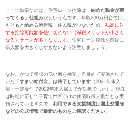
ここで重要なのは、住宅ローン控除は
「納めた税金が戻
ってくる」仕組み
だという点です。年収200万円台では、
もともと納める所得税・住民税が少ないため、
残高に対
する控除可能額を使い切れない（減税メリットが小さく
なる）ケースが多くなります
。住宅ローン控除を前提に
借入額を大きくしすぎないよう注意しましょう。
なお、かつて年収の低い層を補完する目的で実施されて
いた
「すまい給付金」は終了しています
（2021年末入
居・一定要件で2022年末入居までが対象でした）。現在
は時期に応じて子育て世帯向けの住宅取得支援などが実
施されていますので、
利用できる支援制度は国土交通省
などの公式情報で最新のものをご確認ください
。