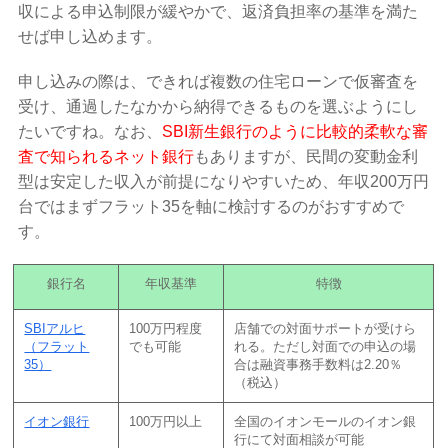
収による申込制限が緩やかで、返済負担率の基準を満た
せば申し込めます。
申し込みの際は、できれば複数の住宅ローンで仮審査を
受け、通過したなかから納得できるものを選ぶようにし
たいですね。なお、
SBI新生銀行のように比較的柔軟な審
査で知られるネット銀行
もありますが、民間の変動金利
型は安定した収入が前提になりやすいため、年収200万円
台ではまずフラット35を軸に検討するのがおすすめで
す。
銀行名
年収基準
特徴
SBIアルヒ
100万円程度
店舗での対面サポートが受けら
（フラット
でも可能
れる。ただし対面での申込の場
35）
合は融資事務手数料は2.20％
（税込）
イオン銀行
100万円以上
全国のイオンモールのイオン銀
行にて対面相談が可能