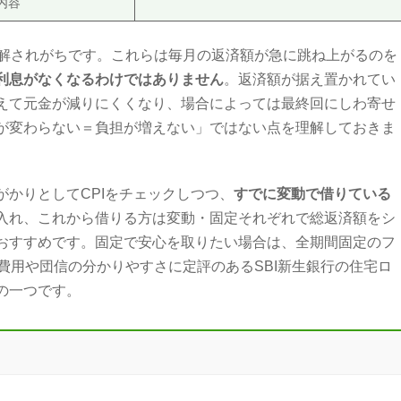
内容
解されがちです。これらは毎月の返済額が急に跳ね上がるのを
利息がなくなるわけではありません
。返済額が据え置かれてい
えて元金が減りにくくなり、場合によっては最終回にしわ寄せ
が変わらない＝負担が増えない」ではない点を理解しておきま
かりとしてCPIをチェックしつつ、
すでに変動で借りている
入れ、これから借りる方は変動・固定それぞれで総返済額をシ
おすすめです。固定で安心を取りたい場合は、全期間固定のフ
費用や団信の分かりやすさに定評のあるSBI新生銀行の住宅ロ
の一つです。
）