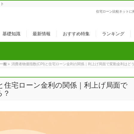
ット
住宅ローン比較ネットに
基礎知識
最新情報
おすすめ特集
ランキング
一般
»
消費者物価指数(CPI)と住宅ローン金利の関係｜利上げ局面で変動金利はど
I)と住宅ローン金利の関係｜利上げ局面で
る？