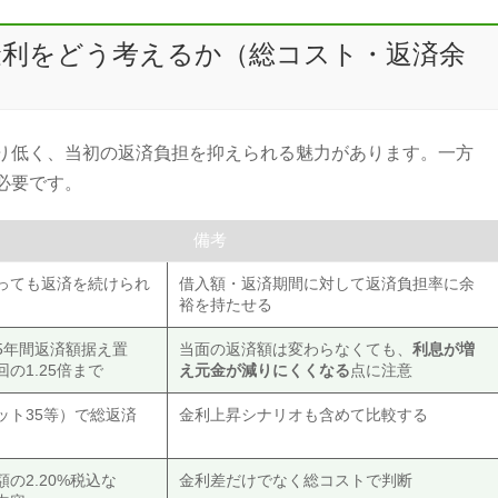
金利をどう考えるか（総コスト・返済余
り低く、当初の返済負担を抑えられる魅力があります。一方
必要です。
備考
がっても返済を続けられ
借入額・返済期間に対して返済負担率に余
裕を持たせる
5年間返済額据え置
当面の返済額は変わらなくても、
利息が増
の1.25倍まで
え元金が減りにくくなる
点に注意
ット35等）で総返済
金利上昇シナリオも含めて比較する
の2.20%税込な
金利差だけでなく総コストで判断