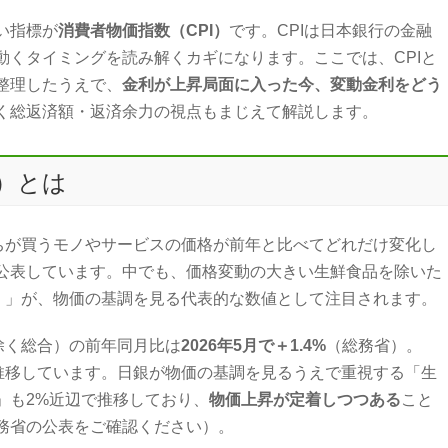
い指標が
消費者物価指数（CPI）
です。CPIは日本銀行の金融
動くタイミングを読み解くカギになります。ここでは、CPIと
整理したうえで、
金利が上昇局面に入った今、変動金利をどう
く総返済額・返済余力の視点もまじえて解説します。
I）とは
たちが買うモノやサービスの価格が前年と比べてどれだけ変化し
公表しています。中でも、価格変動の大きい生鮮食品を除いた
）
」が、物価の基調を見る代表的な数値として注目されます。
除く総合）の前年同月比は
2026年5月で＋1.4%
（総務省）。
で推移しています。日銀が物価の基調を見るうえで重視する「生
」も2%近辺で推移しており、
物価上昇が定着しつつある
こと
務省の公表をご確認ください）。