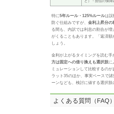
ど）・団信の保障
特に
5年ルール・125%ルール
は誤
防ぐ仕組みですが、
金利上昇分の
る間も、内訳では利息の割合が増
がくることもあります。「返済額
しょう。
金利が上がるタイミングを読む手が
方は固定への借り換えも選択肢
に
ミュレーションして比較するのが
ラット35のほか、事実ベースで諸
ーンなども、検討に値する選択肢
よくある質問（FAQ