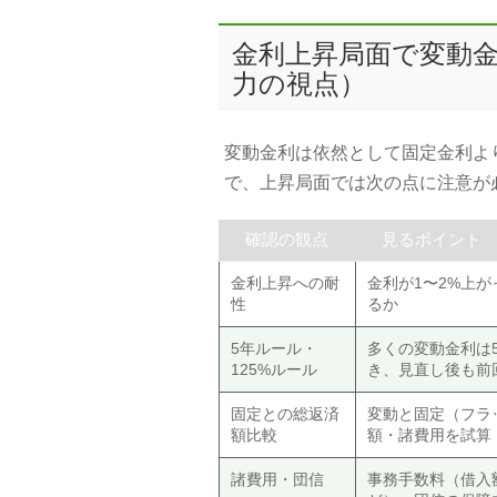
金利上昇局面で変動
力の視点）
変動金利は依然として固定金利よ
で、上昇局面では次の点に注意が
確認の観点
見るポイント
金利上昇への耐
金利が1〜2%上
性
るか
5年ルール・
多くの変動金利は
125%ルール
き、見直し後も前回
固定との総返済
変動と固定（フラ
額比較
額・諸費用を試算
諸費用・団信
事務手数料（借入額