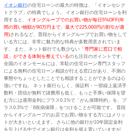
イオン銀行
の住宅ローンの最大の特徴は、「イオンセレク
トクラブ」の特典でしょう。 イオン銀行の住宅ローンを利
用すると、
イオングループでのお買い物が毎日5%OFF(年
間の買い物額が90万円まで、最大で225,000円の割引が適
用)
されるなど、普段からイオングループでお買い物をして
いる方には、非常に魅力的な特典が多数用意されていま
す。 また、ネット銀行でも数少ない
「専門家に窓口で相
談」ができる体制を整えている
のも注目のポイントです。
全国のイオンモールには、常駐の住宅ローン専門スタッフ
による無料の住宅ローン相談が行える窓口があり、不測の
事態やちょっとしたことでも相談することができるのは心
強いですね。 ネット銀行らしく、保証料・一部繰上返済手
数料・団信が無料で諸費用も低く、もっと手厚い保障を望
む方には適用金利にプラス0.1%で「がん保障特約」を、プ
ラス0.3%で「8疾病保障」をつけることが可能です。 普段
からイオングループのお店でお買い物をする方にはメリッ
トが大きいといえます。 さらに他の銀行が10年固定金利
を引上げる中でイオン銀行は金利を据え置いていますが、