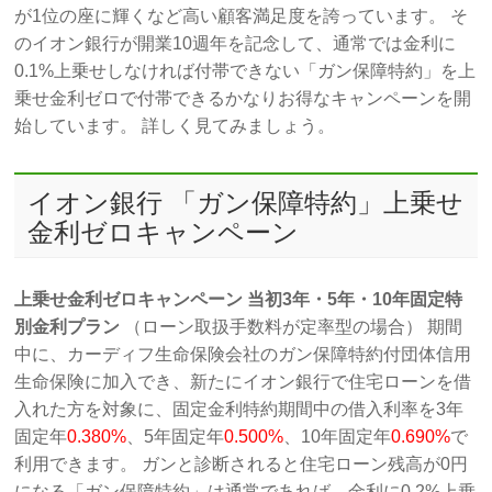
が1位の座に輝くなど高い顧客満足度を誇っています。 そ
のイオン銀行が開業10週年を記念して、通常では金利に
0.1%上乗せしなければ付帯できない「ガン保障特約」を上
乗せ金利ゼロで付帯できるかなりお得なキャンペーンを開
始しています。 詳しく見てみましょう。
イオン銀行 「ガン保障特約」上乗せ
金利ゼロキャンペーン
上乗せ金利ゼロキャンペーン 当初3年・5年・10年固定特
別金利プラン
（ローン取扱手数料が定率型の場合） 期間
中に、カーディフ生命保険会社のガン保障特約付団体信用
生命保険に加入でき、新たにイオン銀行で住宅ローンを借
入れた方を対象に、固定金利特約期間中の借入利率を3年
固定年
0.380%
、5年固定年
0.500%
、10年固定年
0.690%
で
利用できます。 ガンと診断されると住宅ローン残高が0円
になる「ガン保障特約」は通常であれば、金利に0.2%上乗