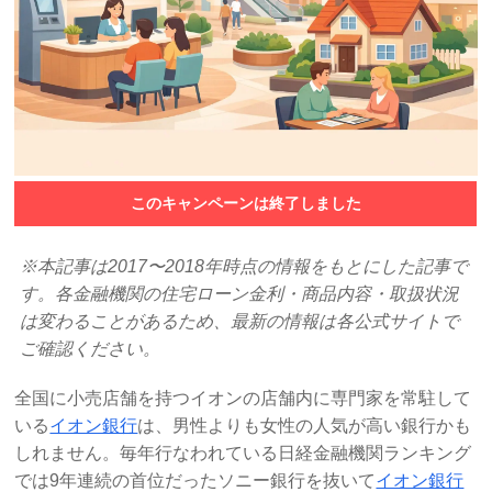
このキャンペーンは終了しました
※本記事は2017〜2018年時点の情報をもとにした記事で
す。各金融機関の住宅ローン金利・商品内容・取扱状況
は変わることがあるため、最新の情報は各公式サイトで
ご確認ください。
全国に小売店舗を持つイオンの店舗内に専門家を常駐して
いる
イオン銀行
は、男性よりも女性の人気が高い銀行かも
しれません。毎年行なわれている日経金融機関ランキング
では9年連続の首位だったソニー銀行を抜いて
イオン銀行