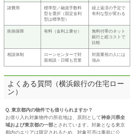
諸費用
標準型／融資手数料
繰上返済の予定で
型を選択（固定金利
有利な型が変わる
型は標準型）
疾病保障
有料（金利上乗せ）
無料付帯のネット
銀行と総コストで
比較
相談体制
ローンセンターで対
対面重視の人には
面相談・日曜も営業
強み
よくある質問（横浜銀行の住宅ロー
ン）
Q. 東京都内の物件でも借りられますか？
お借り入れ対象物件の所在地は、原則として
神奈川県全
域および東京都の一部
とされています。対象となる東京
都内のエリアは限定されるため、対象可否は事前に公