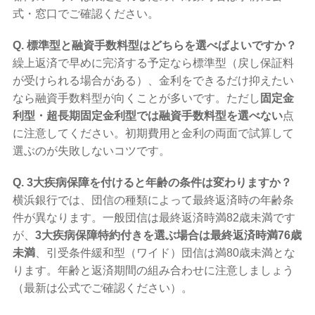
式・窓口でご確認ください。
Q. 標準型と融資手数料型はどちらを選べばよいですか？
繰上返済で早めに完済する予定なら標準型（戻し保証料
が受けられる場合がある）、金利をできるだけ抑えたい
なら融資手数料型が向くことが多いです。ただし
固定金
利型・超長期固定金利型では融資手数料型を選べない
点
に注意してください。初期費用と金利の両面で試算して
選ぶのが失敗しないコツです。
Q. 3大疾病保障を付けると年齢の条件は変わりますか？
横浜銀行では、団信の種類によって最終返済時の年齢条
件が異なります。一般団信は最終返済時満82歳未満です
が、
3大疾病保障特約付きを選ぶ場合は最終返済時満76歳
未満
、引受条件緩和型（ワイド）団信は満80歳未満とな
ります。年齢と返済期間の組み合わせに注意しましょう
（最新は公式でご確認ください）。