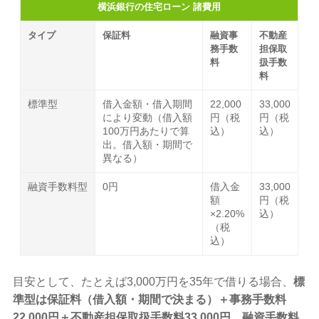
横浜銀行の住宅ローン 諸費用
タイプ
保証料
融資事
不動産
務手数
担保取
料
扱手数
料
標準型
借入金額・借入期間
22,000
33,000
により変動（借入額
円（税
円（税
100万円あたりで算
込）
込）
出。借入額・期間で
異なる）
融資手数料型
0円
借入金
33,000
額
円（税
×2.20%
込）
（税
込）
目安として、たとえば3,000万円を35年で借りる場合、
標
準型は保証料（借入額・期間で決まる）＋事務手数料
22,000円＋不動産担保取扱手数料33,000円
、
融資手数料