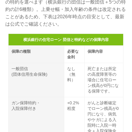
の特約を選べます（横浜銀行の団信は一般団信＋5つの特
約の計6種類）。上乗せ幅・加入年齢の条件は改定される
ことがあるため、下表は2026年時点の目安として、最新
は公式でご確認ください。
横浜銀行の住宅ローン 団信と特約などの保障内容
保障の種類
必要な
保障内容
金利
一般団信
なし
死亡または所定
(団体信用生命保険)
（無
の高度障害等の
料）
場合に住宅ロー
ン残高が0円にな
る保障です。
ガン保障特約・
+0.2%
がんと診断確定
入院保障付き
程度
でローン残高が0
円になり、病気
やケガによる入
院時に入院一時
金＋入院保険金