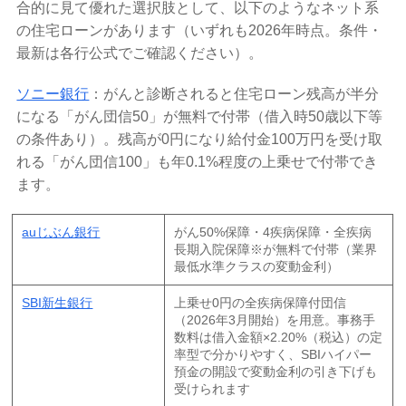
合的に見て優れた選択肢として、以下のようなネット系
の住宅ローンがあります（いずれも2026年時点。条件・
最新は各行公式でご確認ください）。
ソニー銀行
：がんと診断されると住宅ローン残高が半分
になる「がん団信50」が無料で付帯（借入時50歳以下等
の条件あり）。残高が0円になり給付金100万円を受け取
れる「がん団信100」も年0.1%程度の上乗せで付帯でき
ます。
auじぶん銀行
がん50%保障・4疾病保障・全疾病
長期入院保障※が無料で付帯（業界
最低水準クラスの変動金利）
SBI新生銀行
上乗せ0円の全疾病保障付団信
（2026年3月開始）を用意。事務手
数料は借入金額×2.20%（税込）の定
率型で分かりやすく、SBIハイパー
預金の開設で変動金利の引き下げも
受けられます