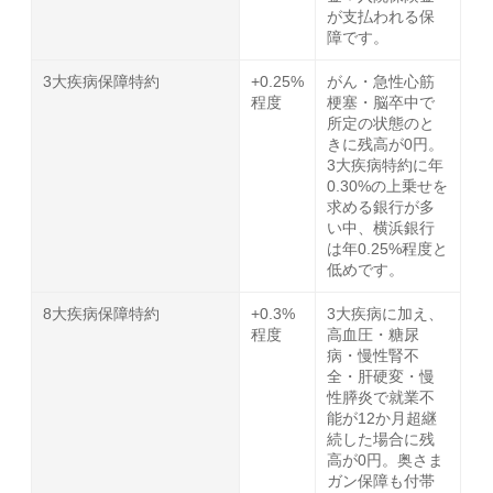
が支払われる保
障です。
3大疾病保障特約
+0.25%
がん・急性心筋
程度
梗塞・脳卒中で
所定の状態のと
きに残高が0円。
3大疾病特約に年
0.30%の上乗せを
求める銀行が多
い中、横浜銀行
は年0.25%程度と
低めです。
8大疾病保障特約
+0.3%
3大疾病に加え、
程度
高血圧・糖尿
病・慢性腎不
全・肝硬変・慢
性膵炎で就業不
能が12か月超継
続した場合に残
高が0円。奥さま
ガン保障も付帯