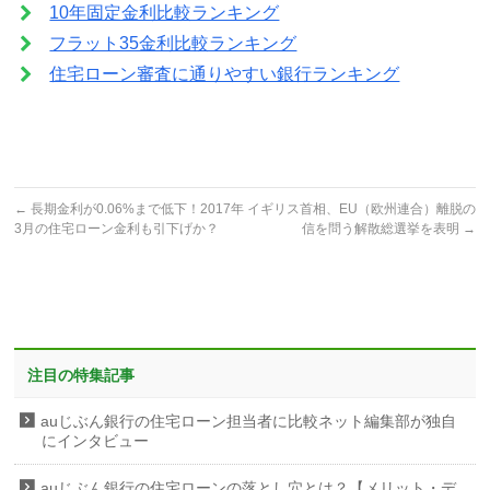
10年固定金利比較ランキング
フラット35金利比較ランキング
住宅ローン審査に通りやすい銀行ランキング
←
長期金利が0.06%まで低下！2017年
イギリス首相、EU（欧州連合）離脱の
3月の住宅ローン金利も引下げか？
信を問う解散総選挙を表明
→
注目の特集記事
auじぶん銀行の住宅ローン担当者に比較ネット編集部が独自
にインタビュー
auじぶん銀行の住宅ローンの落とし穴とは？【メリット・デ