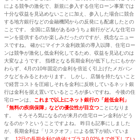
による競争の激化で、新規に参入する住宅ローン事業では
十分な収益を見込めないことに加え、参入した場合に競合
する地方銀行などの金融機関からの反発にも配慮したとの
ことです。 全国に店舗があるゆうちょ銀行がどんな住宅ロ
ーンを提供するのか楽しみだったのですが、残念なニュー
スですね。 確かにマイナス金利政策の導入以降、住宅ロー
ンは競争が激化し低金利化してるため、収益を見込むのは
大変なようです。 指標となる長期金利が低下したにもかか
わらず、4月の10年固定の金利を倍近く引上げたメガバン
クなどをみるとわかります。 しかし、店舗を持たないこと
で経営コストを圧縮しそれを金利に反映しているネット銀
行は金利を据え置いているところが多いですね。 今後の住
宅ローンは、
これまで以上にネット銀行の「超低金利」
「無料の疾病保障」などの優位性が目立つ
ことになりま
す。 そろそろ気になるのが来月の住宅ローン金利がどう
なるのか？ということですよね。 昨日も記事にしました
が、長期金利は「リスクオフ」による低下が続いていま
す。
12日の長期金利の終値はプラス0.02%まで低下してい