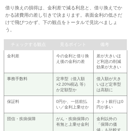
借り換えの損得は、金利差で減る利息と、借り換えでか
かる諸費用の差し引きで決まります。表面金利の低さだ
けで飛びつかず、下の観点をトータルで見比べましょ
う。
チェックする観点
見るポイント
備考
金利差
今の金利と借り換
差が大きいほ
え後の金利の差
ど利息の削減
効果が大きい
事務手数料
定率型（借入額
借入額が大き
×2.20%税込 等）
いほど定率型
か定額型か
は高額に
保証料
0円か、一括前払
ネット銀行は0
い／金利上乗せか
円が多い
団信・疾病保障
がん・疾病保障の
金利以外の
有無と上乗せ金利
「保障の価
値」も比較す