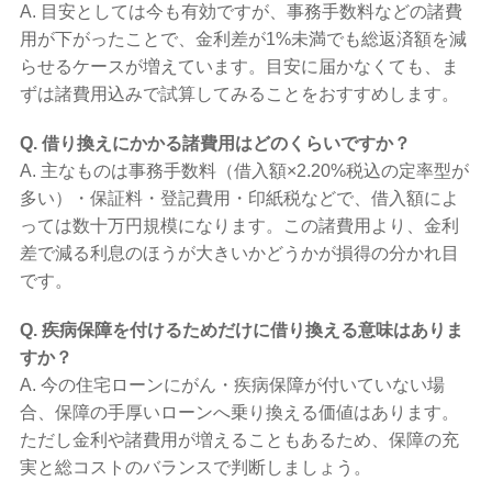
A. 目安としては今も有効ですが、事務手数料などの諸費
用が下がったことで、金利差が1%未満でも総返済額を減
らせるケースが増えています。目安に届かなくても、ま
ずは諸費用込みで試算してみることをおすすめします。
Q. 借り換えにかかる諸費用はどのくらいですか？
A. 主なものは事務手数料（借入額×2.20%税込の定率型が
多い）・保証料・登記費用・印紙税などで、借入額によ
っては数十万円規模になります。この諸費用より、金利
差で減る利息のほうが大きいかどうかが損得の分かれ目
です。
Q. 疾病保障を付けるためだけに借り換える意味はありま
すか？
A. 今の住宅ローンにがん・疾病保障が付いていない場
合、保障の手厚いローンへ乗り換える価値はあります。
ただし金利や諸費用が増えることもあるため、保障の充
実と総コストのバランスで判断しましょう。