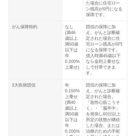
た場合に住宅ロー
ン残高が0円になる
保障です。
がん保障特約
なし
団信の保障に加
(満46
え、がんと診断確
歳以上
定された場合に住
満50歳
宅ローン残高が0円
以下は
になる保障です。
年
借入時満45歳以下
0.200%
なら金利上乗せな
上乗せ)
しで付帯できま
す。
3大疾病団信
年
団信の保障に加
0.150%
え、がんと診断確
上乗せ
定された場合、
(満40
「急性心筋こうそ
歳以上
く」・「脳卒中」
満50歳
を発病し60日以上
以下は
所定の状態が継続
年
した場合、または
0.200%
治療のための手術