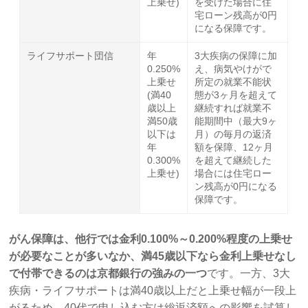
上乗せ)
を受けた場合に住
宅ローン残高が0円
になる保障です。
ライフサポート団信
年
3大疾病の保障に加
0.250%
え、病気やけがで
上乗せ
所定の就業不能状
(満40
態が3ヶ月を超えて
歳以上
継続すれば就業不
満50歳
能期間中（最大9ヶ
以下は
月）の毎月の返済
年
額を保障、12ヶ月
0.300%
を超えて継続した
上乗せ)
場合には住宅ロー
ン残高が0円になる
保障です。
がん保障は、他行では金利0.100%～0.200%程度の上乗せ
が必要なことが多いなか、満45歳以下なら金利上乗せなし
で付帯できるのは京都銀行の強みの一つ
です。一方、3大
疾病・ライフサポートは満40歳以上だと上乗せ幅が一段上
がるため、40代で申し込む方は総返済額への影響を試算し