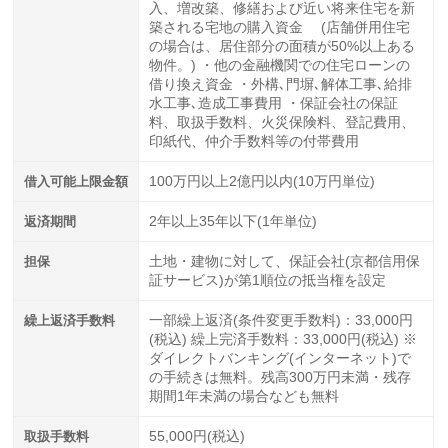
入、増改築、修繕および近い将来住宅を新
築される宅地の購入資金 (店舗併用住宅
の場合は、居住部分の面積が50%以上ある
物件。) ・他の金融機関での住宅ローンの
借り換え資金 ・外構､門塀､解体工事､給排
水工事､造成工事費用 ・保証会社の保証
料、取扱手数料、火災保険料、登記費用、
印紙代、仲介手数料等の付帯費用
借入可能上限金額
100万円以上2億円以内(10万円単位)
返済期間
2年以上35年以下(1年単位)
担保
土地・建物に対して、保証会社(京都信用保
証サービス)が第1順位の抵当権を設定
繰上返済手数料
一部繰上返済(条件変更手数料)：33,000円
(税込) 繰上完済手数料：33,000円(税込) ※
ダイレクトバンキング(インターネット)で
の手続きは無料。残高300万円未満・残存
期間1年未満の場合なども無料
取扱手数料
55,000円(税込)