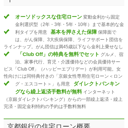
オーソドックスな住宅ローン
変動金利から固定
金利選択型（2年・3年・5年・10年）まで基本的な金
基本を押さえた保障
利タイプを用意
保障面で
は、がん保障、3大疾病保障、ライフサポート団信を
ラインナップ。がん団信は満45歳以下なら金利上乗せなし
「Club Off」の特典を無料でセット
グルメ、宿
泊、家事代行、育児・介護優待などの会員優待サー
ビス「Club Off」（ハッピーエブリデー）が利用可能。女
性向けには同特典付きの「京銀女性専用住宅ローン＜ロン
ダイレクトバンキン
グ・エスコート＞」も用意
グなら繰上返済手数料が無料
インターネット
（京銀ダイレクトバンキング）からの一部繰上返済・繰上
完済・固定金利特約の予約は手数料無料
京都銀行の住宅ローン概要