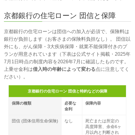
京都銀行の住宅ローン 団信と保障
京都銀行の住宅ローンは団信への加入が必須で、保険料は
銀行が負担します（お客さまの保険料負担なし）。 団信以
外にも、がん保障・3大疾病保障・就業不能保障付きのプ
ランが用意されています（下表は公式サイト掲載・2025年
7月1日時点の制度内容を2026年7月に確認したものです。
上乗せ金利は
借入時の年齢によって変わる
点に注意してく
ださい）。
京都銀行の住宅ローン 団信と特約などの保障
保障の種類
必要な
保障内容
金利
団信 (団体信用生命保険)
なし
死亡または所定の
高度障害、余命6ヶ
月以内と判断され