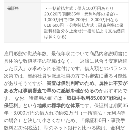
保証料
・一括前払方式：借入100万円あたり
20,620円(期間35年・元利均等の場合)＝
1,000万円で206,200円、3,000万円なら
618,600円 ・分割後払方式：融資利率に保
証料相当分を上乗せ(一括前払より支払総額
は多くなる)
雇用形態や勤続年数、最低年収について商品内容説明書に
具体的な数値基準の記載はなく、「返済に見合う安定継続
した収入」が求められる建付けです。借入額とのバランス
次第では、契約社員や派遣社員の方でも審査に通る可能性
がありそうですが、
審査は個別判断のため、属性に不安が
ある方は事前審査で早めに感触を確かめる
のがおすすめで
す。 なお、諸費用の面では
「取扱手数料55,000円(税込)＋
保証料」という地銀の標準的な体系
です。保証料は期間35
年・3,000万円の借入れで約62万円（一括前払・元利均等
の場合）と決して小さくないため、「保証料0円・事務手
数料2.20%(税込)」型のネット銀行と比べる際は、金利だ