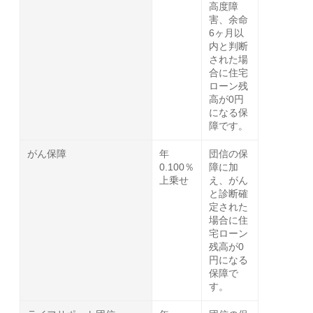
高度障
害、余命
6ヶ月以
内と判断
された場
合に住宅
ローン残
高が0円
になる保
障です。
がん保障
年
団信の保
0.100％
障に加
上乗せ
え、がん
と診断確
定された
場合に住
宅ローン
残高が0
円になる
保障で
す。