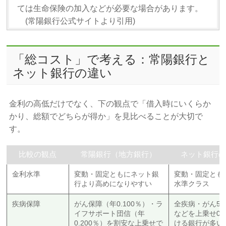
ては生命保険の加入などが必要な場合があります。
(常陽銀行公式サイトより引用)
「総コスト」で考える：常陽銀行と
ネット銀行の違い
金利の高低だけでなく、下の観点で「借入時にいくらか
かり、総額でどちらが得か」を見比べることが大切で
す。
比較の観点
常陽銀行（地方銀行）
ネット銀行
金利水準
変動・固定ともにネット銀
変動・固定とも
行より高めになりやすい
水準クラス
疾病保障
がん保障（年0.100％）・ラ
全疾病・がん5
イフサポート団信（年
などを上乗せ0
0.200％）を割安な上乗せで
ける銀行が多い