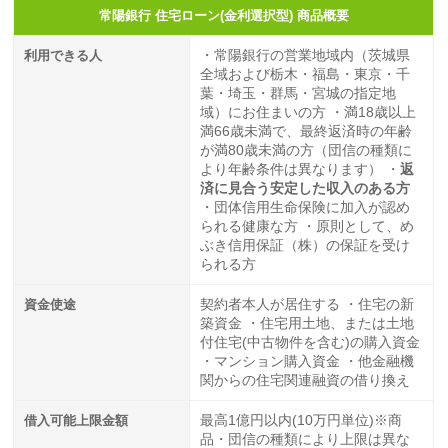
常陽銀行 住宅ローン(金利選択型) 商品概要
利用できる人
・常陽銀行の営業地域内（茨城県
全域および栃木・福島・東京・千
葉・埼玉・群馬・宮城の指定地
域）にお住まいの方 ・満18歳以上
満66歳未満で、最終返済時の年齢
が満80歳未満の方（団信の種類に
より年齢条件は異なります） ・
返
済に見合う安定した収入のある方
・団体信用生命保険に加入が認め
られる健康な方 ・原則として、め
ぶき信用保証（株）の保証を受け
られる方
資金使途
契約者本人が居住する ・住宅の新
築資金 ・住宅用土地、または土地
付住宅(中古物件を含む)の購入資金
・マンション購入資金 ・他金融機
関からの住宅関連融資の借り換え
借入可能上限金額
最高1億円以内(10万円単位)※商
品・団信の種類により上限は異な