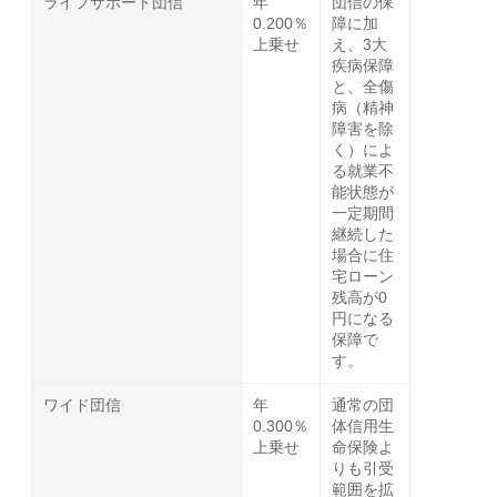
ライフサポート団信
年
団信の保
0.200％
障に加
上乗せ
え、3大
疾病保障
と、全傷
病（精神
障害を除
く）によ
る就業不
能状態が
一定期間
継続した
場合に住
宅ローン
残高が0
円になる
保障で
す。
ワイド団信
年
通常の団
0.300％
体信用生
上乗せ
命保険よ
りも引受
範囲を拡