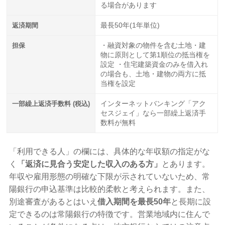
る場合があります
返済期間
最長50年(1年単位)
担保
・融資対象の物件を含む土地・建
物に原則として第1順位の抵当権を
設定 ・住宅建築資金のみを借入れ
の場合も、土地・建物の両方に抵
当権を設定
一部繰上返済手数料 (税込)
インターネットバンキング「アク
セスジェイ」なら一部繰上返済手
数料が無料
「利用できる人」の欄には、具体的な年収額の指定がな
く
「返済に見合う安定した収入のある方」
とあります。
年収や雇用形態の明確な下限が示されていないため、常
陽銀行の申込基準は比較的柔軟と考えられます。また、
別途審査があるとはいえ
借入期間を最長50年
と長期に設
定できるのは常陽銀行の特徴です。営業地域内に住んで