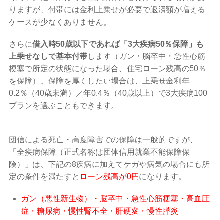
りますが、付帯には金利上乗せが必要で返済額が増える
ケースが少なくありません。
さらに
借入時50歳以下であれば「3大疾病50％保障」も
上乗せなしで基本付帯
します（ガン・脳卒中・急性心筋
梗塞で所定の状態になった場合、住宅ローン残高の50％
を保障）。保障を厚くしたい場合は、上乗せ金利年
0.2％（40歳未満）／年0.4％（40歳以上）で3大疾病100
プランを選ぶこともできます。
団信による死亡・高度障害での保障は一般的ですが、
「全疾病保障（正式名称は団体信用就業不能保障保
険）」は、下記の8疾病に加えてケガや病気の場合にも所
定の条件を満たすと
ローン残高が0円
になります。
ガン（悪性新生物）・脳卒中・急性心筋梗塞・高血圧
症・糖尿病・慢性腎不全・肝硬変・慢性膵炎