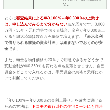
なし
とくに
審査結果による年0.100％～年0.300％の上乗せ
は、申し込んでみるまで分からない
点が厄介です。3,000
万円・35年・元利均等で借りる場合、金利が年0.300％上
がると総返済額は数百万円単位で増えます。
「表示金利
で借りられる前提の資金計画」は組まないでおくのが安
全
です。
また、頭金を物件価格の20％まで用意できるかどうかで
変動金利が年0.350％も変わる点も見落とせません。自己
資金をどこまで入れるかは、手元資金の余裕と天秤にか
けて判断してください。
『年0.100%～年0.300％の金利上乗せ』を確実に避ける
ための方法は、
ドコモの銀行以外の住宅ローンにも同時