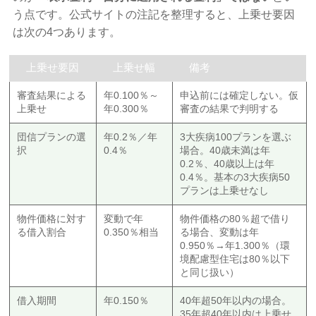
う点です。公式サイトの注記を整理すると、上乗せ要因
は次の4つあります。
上乗せ要因
上乗せ幅
備考
審査結果による
年0.100％～
申込前には確定しない。仮
上乗せ
年0.300％
審査の結果で判明する
団信プランの選
年0.2％／年
3大疾病100プランを選ぶ
択
0.4％
場合。40歳未満は年
0.2％、40歳以上は年
0.4％。基本の3大疾病50
プランは上乗せなし
物件価格に対す
変動で年
物件価格の80％超で借り
る借入割合
0.350％相当
る場合、変動は年
0.950％→年1.300％（環
境配慮型住宅は80％以下
と同じ扱い）
借入期間
年0.150％
40年超50年以内の場合。
35年超40年以内は上乗せ