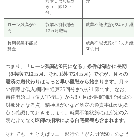
到来した時点か
分）
ら（上限12回
分）
ローン残高が0
就業不能状態が
就業不能状態が24ヵ月継
円
12ヵ月継続
長期就業不能見
—
就業不能状態が12ヵ月継
舞金
30万円
つまり、
「ローン残高が0円になる」条件は確かに長期
（8疾病で12ヵ月、それ以外で24ヵ月）ですが、月々の
返済の肩代わりはもっと早い段階から始まります
。月々
の保障は借入期間中通算36回分までが上限です。なお、
責任開始日（借入実行日）から3ヵ月は待機期間で保障の
対象外となる点、精神障がいなど所定の免責事由がある
点も確認しておきましょう。就業不能状態には所定の入
院だけでなく
医師の指示による自宅療養も含まれます
。
それでも、たとえばソニー銀行の「がん団信50」のよう