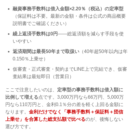
融資事務手数料は借入金額×2.20％（税込）の定率型
（保証料は不要。最新の金額・条件は公式の商品概要
説明書でご確認ください）
繰上返済手数料は0円
——総返済額を減らす手段を使
いやすい
返済期間は最長50年まで取扱い
（40年超50年以内は年
0.150％上乗せ）
仮審査・正式審査・契約までLINE上で完結でき、仮審
査結果は最短即日（営業日）
ここで注意したいのは、
定率型の事務手数料は借入額に
比例して増える
点です。3,000万円なら66万円、5,000万
円なら110万円と、金利0.1％分の差を軽く上回る金額に
なります。
金利だけでなく「事務手数料＋保証料＋団信
上乗せ」を合算した総支払額で比べる
のが、後悔しない
選び方です。