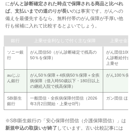
に
がんと診断確定された時点で保障される商品と比べれ
ば、支払いまでの道のりが長い
のは事実です。がんへの
備えを最優先するなら、無料付帯のがん保障が手厚い他
行も候補に入れて比較するとよいでしょう。
銀行
上乗せ金利なしで付く主な保障
上乗せ金
ソニー銀
がん団信50（がん診断確定で残高の
がん団信100
行
50％を保障）
ん診断給付金1
上乗せ
auじぶ
がん50％保障＋4疾病50％保障＋全疾
がん100％保
ん銀行
病保障（借入時50歳以下・180日以上
の継続入院で残高保障）
SBI新生
一般団信・全疾病保障付団信（2026
ガン団信 ほ
銀行
年3月2日開始・上乗せ0円）
※SBI新生銀行の「安心保障付団信（介護保障団信）」は
新規申込の取扱いが終了
しています。古い比較記事には