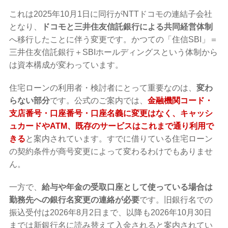
これは2025年10月1日に同行がNTTドコモの連結子会社
となり、
ドコモと三井住友信託銀行による共同経営体制
へ移行したことに伴う変更です。かつての「住信SBI」＝
三井住友信託銀行＋SBIホールディングスという体制から
は資本構成が変わっています。
住宅ローンの利用者・検討者にとって重要なのは、
変わ
らない部分
です。公式のご案内では、
金融機関コード・
支店番号・口座番号・口座名義に変更はなく、キャッシ
ュカードやATM、既存のサービスはこれまで通り利用で
きる
と案内されています。すでに借りている住宅ローン
の契約条件が商号変更によって変わるわけでもありませ
ん。
一方で、
給与や年金の受取口座として使っている場合は
勤務先への銀行名変更の連絡が必要
です。旧銀行名での
振込受付は2026年8月2日まで、以降も2026年10月30日
までは新銀行名に読み替えて入金されると案内されてい