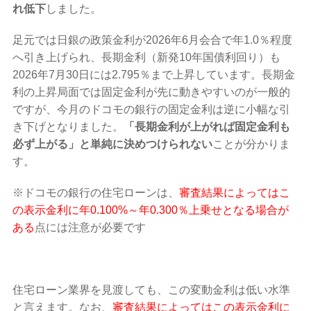
れ低下
しました。
足元では日銀の政策金利が2026年6月会合で年1.0％程度
へ引き上げられ、長期金利（新発10年国債利回り）も
2026年7月30日には2.795％まで上昇しています。長期金
利の上昇局面では固定金利が先に動きやすいのが一般的
ですが、今月のドコモの銀行の固定金利は逆に小幅な引
き下げとなりました。
「長期金利が上がれば固定金利も
必ず上がる」と単純に決めつけられない
ことが分かりま
す。
※ドコモの銀行の住宅ローンは、
審査結果によってはこ
の表示金利に年0.100%～年0.300％上乗せとなる場合が
ある
点には注意が必要です
住宅ローン業界を見渡しても、この変動金利は低い水準
と言えます。なお、
審査結果によってはこの表示金利に