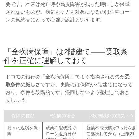
要です。本来は死亡時や高度障害が残った時にしか保障
されないものが、病気もケガも対象になるのは住宅ロー
ンの契約者にとって心強い設計といえます。
「全疾病保障」は2階建て——受取条
件を正確に理解しておく
ドコモの銀行の「全疾病保障」でよく指摘されるのが
受
取条件の厳しさ
ですが、実際には保障が2階建てになって
おり、条件も段階的です。混同しないよう整理しておき
ましょう。
保障の種類
8疾病の場合
8疾病以外の病気・ケ
月々の返済を保
就業不能状態で
就業不能状態が3ヵ月を超
障
ローン返済日が
て継続してから（上限21