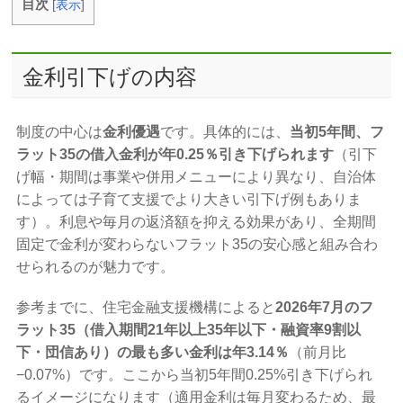
目次
[
表示
]
金利引下げの内容
制度の中心は
金利優遇
です。具体的には、
当初5年間、フ
ラット35の借入金利が年0.25％引き下げられます
（引下
げ幅・期間は事業や併用メニューにより異なり、自治体
によっては子育て支援でより大きい引下げ例もありま
す）。利息や毎月の返済額を抑える効果があり、全期間
固定で金利が変わらないフラット35の安心感と組み合わ
せられるのが魅力です。
参考までに、住宅金融支援機構によると
2026年7月のフ
ラット35（借入期間21年以上35年以下・融資率9割以
下・団信あり）の最も多い金利は年3.14％
（前月比
−0.07%）です。ここから当初5年間0.25%引き下げられ
るイメージになります（適用金利は毎月変わるため、最