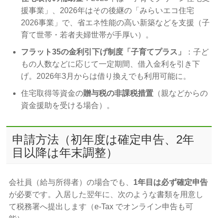
援事業」、2026年はその後継の「みらいエコ住宅
2026事業」で、省エネ性能の高い新築などを支援（子
育て世帯・若者夫婦世帯が手厚い）。
フラット35の金利引下げ制度「子育てプラス」
：子ど
もの人数などに応じて一定期間、借入金利を引き下
げ。2026年3月からは借り換えでも利用可能に。
住宅取得等資金の
贈与税の非課税措置
（親などからの
資金援助を受ける場合）。
申請方法（初年度は確定申告、2年
目以降は年末調整）
会社員（給与所得者）の場合でも、
1年目は必ず確定申告
が必要です。入居した翌年に、次のような書類を用意し
て税務署へ提出します（e-Tax でオンライン申告も可