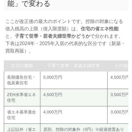
能」で変わる
ここが改正後の最大のポイントです。控除の対象になる
借入残高の上限（借入限度額）は、
住宅の省エネ性能
と、
子育て世帯・若者夫婦世帯かどうか
で分かれます。
下表は2024年・2025年入居の代表的な区分です（新築・
買取再販）。
住宅の種類
子育て世帯・若者夫婦世帯
その他
長期優良住宅・
5,000万円
4,500万円
低炭素住宅
ZEH水準省エネ
4,500万円
3,500万円
住宅
省エネ基準適合
4,000万円
3,000万円
住宅
上記以外（省エ
原則、控除の対象外（0円）※経過措置あり