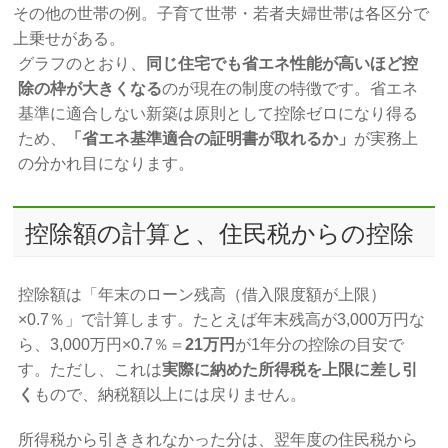
その他の世帯の例。子育て世帯・若者夫婦世帯は各区分で
上乗せがある。
グラフのとおり、
同じ住宅でも省エネ性能が高いほど控
除の枠が大きくなる
のが現在の制度の特徴です。省エネ
基準に適合しない新築は原則として控除ゼロになり得る
ため、
「省エネ基準適合の証明書が取れるか」
が実務上
の分かれ目になります。
控除額の計算と、住民税からの控除
控除額は「年末のローン残高（借入限度額が上限）
×0.7％」で計算します。たとえば年末残高が3,000万円な
ら、3,000万円×0.7％＝
21万円
が1年分の控除の目安で
す。ただし、これは
実際に納めた所得税を上限に差し引
く
もので、納税額以上には戻りません。
所得税から引ききれなかった分は、翌年度の住民税から