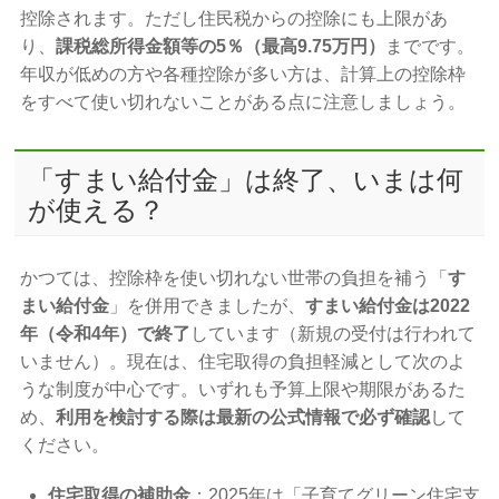
控除されます。ただし住民税からの控除にも上限があ
り、
課税総所得金額等の5％（最高9.75万円）
までです。
年収が低めの方や各種控除が多い方は、計算上の控除枠
をすべて使い切れないことがある点に注意しましょう。
「すまい給付金」は終了、いまは何
が使える？
かつては、控除枠を使い切れない世帯の負担を補う「
す
まい給付金
」を併用できましたが、
すまい給付金は2022
年（令和4年）で終了
しています（新規の受付は行われて
いません）。現在は、住宅取得の負担軽減として次のよ
うな制度が中心です。いずれも予算上限や期限があるた
め、
利用を検討する際は最新の公式情報で必ず確認
して
ください。
住宅取得の補助金
：2025年は「子育てグリーン住宅支