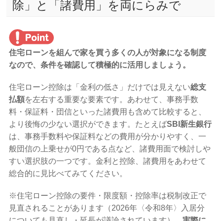
除」と「諸費用」を両にらみで
住宅ローンを組んで家を買う多くの人が対象になる制度
なので、条件を確認して積極的に活用しましょう。
住宅ローン控除は「金利の低さ」だけでは見えない
総支
払額
を左右する重要な要素です。あわせて、事務手数
料・保証料・団信といった諸費用も含めて比較すると、
より後悔の少ない選択ができます。たとえば
SBI新生銀行
は、事務手数料や保証料などの費用が分かりやすく、一
般団信の上乗せが0円である点など、諸費用面で検討しや
すい選択肢の一つです。金利と控除、諸費用をあわせて
総合的に見比べてみてください。
※住宅ローン控除の要件・限度額・控除率は税制改正で
見直されることがあります（2026年〈令和8年〉入居分
についても見直し・延長が議論されています）。
実際に