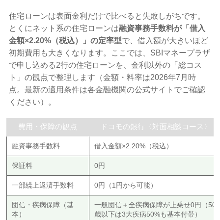
住宅ローンは表面金利だけで比べると失敗しがちです。
とくにネット系の住宅ローンは
融資事務手数料が「借入
金額×2.20%（税込）」の定率型
で、借入額が大きいほど
初期費用も大きくなります。ここでは、SBIマネープラザ
で申し込める2行の住宅ローンを、金利以外の「総コス
ト」の観点で整理します（金額・料率は2026年7月時
点。最新の適用条件は各金融機関の公式サイトでご確認
ください）。
費用・保障の観点
ドコモの銀行〈対面相談コース〉
融資事務手数料
借入金額×2.20%（税込）
保証料
0円
一部繰上返済手数料
0円（1円から可能）
団信・疾病保障（基
一般団信＋全疾病保障が上乗せ0円（50
本）
歳以下は3大疾病50%も基本付帯）