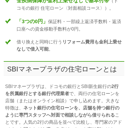
全疾病保障が金利上乗せなしで基本付帯
（ド
コモの銀行 住宅ローン〈対面相談コース〉）。
「3つの0円」
保証料・一部繰上返済手数料・返済
口座への資金移動手数料が0円。
借り換えと同時に行う
リフォーム費用も金利上乗せ
なしで借入可能
。
SBIマネープラザの住宅ローンとは
SBIマネープラザは、ドコモの銀行とSBI新生銀行の
2行
を所属銀行とする銀行代理業者
で、両行の住宅ローンを
店舗（またはオンライン相談）で申し込めます。大きな
特徴は、
ネット銀行の住宅ローンを、店舗を持つ銀行の
ように専門スタッフへ対面で相談しながら借りられる
こ
とです。人気の2行の商品を並べて比較し、専門家のアド