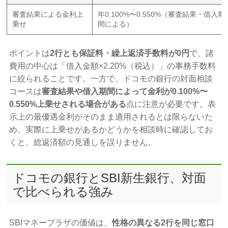
審査結果による金利上
年0.100%〜0.550%（審査結果・借入期
乗せ
間による）
ポイントは
2行とも保証料・繰上返済手数料が0円
で、諸
費用の中心は「借入金額×2.20%（税込）」の事務手数料
に絞られることです。一方で、ドコモの銀行の対面相談
コースは
審査結果や借入期間によって金利が0.100%〜
0.550%上乗せされる場合がある
点に注意が必要です。表
示上の最優遇金利がそのまま適用されるとは限らないた
め、実際に上乗せがあるかどうかを相談時に確認してお
くと、総返済額の見通しを誤りません。
ドコモの銀行とSBI新生銀行、対面
で比べられる強み
SBIマネープラザの価値は、
性格の異なる2行を同じ窓口