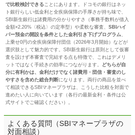
で比較検討できる
ことにあります。ドコモの銀行はネッ
ト銀行らしい低金利と全疾病保障の手厚さが持ち味で、
SBI新生銀行は諸費用の分かりやすさ（事務手数料が借入
金額×2.20%〈税込〉の定率型）や柔軟な審査、
SBIハイ
パー預金の開設を条件とした金利引き下げプログラム
、
上乗せ0円の全疾病保障付団信（2026年3月開始）などが
選択肢として魅力的です。SBI新生銀行は原則として仮審
査を設けず本審査で完結する点も特徴で、これはデメリ
ットではなく手続きの効率につながります。
どちらが自
分に有利かは、金利だけでなく諸費用・団信・審査のし
やすさを含めた総合判断
になります。両行の商品を並べ
て相談できるSBIマネープラザは、こうした比較を対面で
進めたい人に向いています（各行の最新金利・条件は公
式サイトでご確認ください）。
よくある質問（SBIマネープラザの
対面相談）