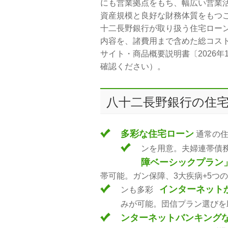
にも営業拠点をもち、幅広い営業
資産規模と良好な財務体質をもつ
十二長野銀行が取り扱う住宅ロー
内容を、諸費用まで含めた総コスト
サイト・商品概要説明書〔2026
確認ください）。
八十二長野銀行の住宅
多彩な住宅ローン
通常の住
ンを用意。夫婦連帯債
障ベーシックプラン
帯可能。ガン保障、3大疾病+5つ
インターネット
ンも多彩
みが可能。団信プラン選びを
ンターネットバンキング