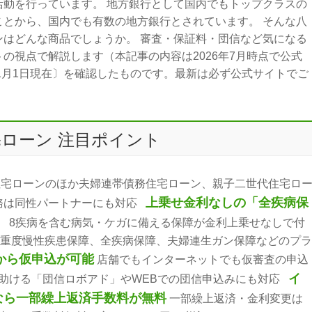
活動を行っています。 地方銀行として国内でもトップクラスの
ことから、国内でも有数の地方銀行とされています。 そんな八
ンはどんな商品でしょうか。 審査・保証料・団信など気になる
の視点で解説します（本記事の内容は2026年7月時点で公式
年1月1日現在〕を確認したものです。最新は必ず公式サイトでご
ローン 注目ポイント
宅ローンのほか夫婦連帯債務住宅ローン、親子二世代住宅ロ
上乗せ金利なしの「全疾病保
務は同性パートナーにも対応
」
8疾病を含む病気・ケガに備える保障が金利上乗せなしで付
の重度慢性疾患保障、全疾病保障、夫婦連生ガン保障などのプラ
から仮申込が可能
店舗でもインターネットでも仮審査の申込
イ
助ける「団信ロボアド」やWEBでの団信申込みにも対応
なら一部繰上返済手数料が無料
一部繰上返済・金利変更は