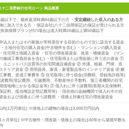
八十二長野銀行住宅ローン 商品概要
0歳以下で、最終返済時満84歳以下の方 ・
安定継続した収入のある方
険に加入できる方 ・保証会社(八十二信用保証)の保証が受けられる方
(疾病保障プラン)付の場合は借入時満20歳以上満50歳以下
申込人またはその家族が常時居住する目的のもので次に該当する資金
 ・土地付住宅の購入資金(中古物件を含む) ・マンションの購入資金
) ・住宅用土地購入資金 ・住宅の増改築資金、改装・補修資金 (マン
の修繕工事負担金を含む) ・住宅取得または増改築に伴う次の資金 ①
、ユニットバス設置等の住宅関連設備資金 ② 外溝、植栽、門塀、造
ステリア資金 ③ 照明器具、家具・家電製品等のインテリア資金 ④ 解
工事費、造成工事費等 ⑤ 住宅取得に伴う税金(消費税、登録免許税等)
う諸費用(登記費用、引越費用、不動産仲介手数料、第三者機関の住宅
期借地権にかかる保証金等) ⑦ 借入れに伴う諸費用(長期火災保険料、
保証料、抵当権設定登記費用等) ・現在他の金融機関で借入れ中の住
資金および借換えに伴う諸費用 ・借換え対象住宅の増改築資金
以内(1万円単位) ※借地上の建物の場合は3,000万円以内
(1ヶ月単位) ※中古物件・増改築・借換えの場合は40年から築後年数を
内