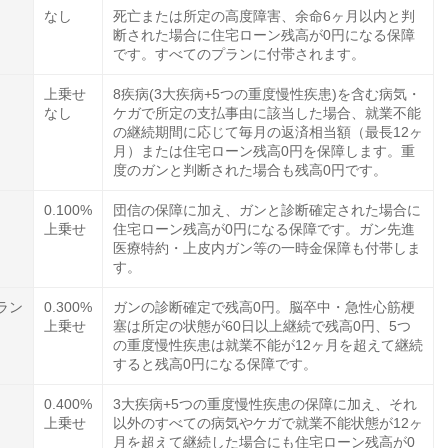
なし
死亡または所定の高度障害、余命6ヶ月以内と判
断された場合に住宅ローン残高が0円になる保障
です。すべてのプランに付帯されます。
上乗せ
8疾病(3大疾病+5つの重度慢性疾患)を含む病気・
なし
ケガで所定の支払事由に該当した場合、就業不能
の継続期間に応じて毎月の返済相当額（最長12ヶ
月）または住宅ローン残高0円を保障します。重
度のガンと判断された場合も残高0円です。
0.100%
団信の保障に加え、ガンと診断確定された場合に
上乗せ
住宅ローン残高が0円になる保障です。ガン先進
医療特約・上皮内ガン等の一時金保障も付帯しま
す。
ラン
0.300%
ガンの診断確定で残高0円。脳卒中・急性心筋梗
上乗せ
塞は所定の状態が60日以上継続で残高0円、5つ
の重度慢性疾患は就業不能が12ヶ月を超えて継続
すると残高0円になる保障です。
0.400%
3大疾病+5つの重度慢性疾患の保障に加え、それ
上乗せ
以外のすべての病気やケガで就業不能状態が12ヶ
月を超えて継続した場合にも住宅ローン残高が0