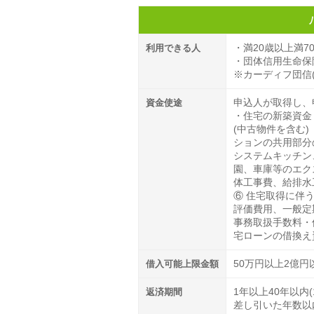
利用できる人
・満20歳以上満7
・団体信用生命保
※カーディフ団信
資金使途
申込人が取得し、
・住宅の新築資金
(中古物件を含む
ションの共用部分
システムキッチン
園、車庫等のエク
体工事費、給排水
⑥ 住宅取得に伴
評価費用、一般定
事務取扱手数料・
宅ローンの借換え
借入可能上限金額
50万円以上2億円
返済期間
1年以上40年以内
差し引いた年数以