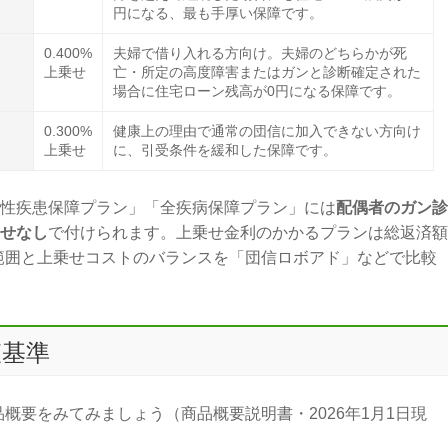
円になる、最も手厚い保障です。
0.400%
夫婦で借り入れる方向け。夫婦のどちらかが死
上乗せ
亡・所定の高度障害またはガンと診断確定された
場合に住宅ローン残高が0円になる保障です。
0.300%
健康上の理由で通常の団信に加入できない方向け
上乗せ
に、引受条件を緩和した保障です。
慢性疾患保障プラン」「全疾病保障プラン」には
配偶者のガン診
乗せなし
で付けられます。上乗せ金利のかかるプランは総返済額
範囲と上乗せコストのバランスを「団信ロボアド」などで比較
査基準
概要をみてみましょう（商品概要説明書・2026年1月1日現