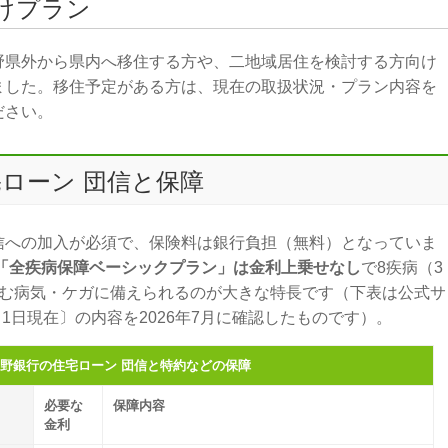
けプラン
野県外から県内へ移住する方や、二地域居住を検討する方向け
ました。移住予定がある方は、現在の取扱状況・プラン内容を
ださい。
ローン 団信と保障
信への加入が必須で、保険料は銀行負担（無料）となっていま
「全疾病保障ベーシックプラン」は金利上乗せなし
で8疾病（3
含む病気・ケガに備えられるのが大きな特長です（下表は公式サ
月1日現在〕の内容を2026年7月に確認したものです）。
野銀行の住宅ローン 団信と特約などの保障
必要な
保障内容
金利